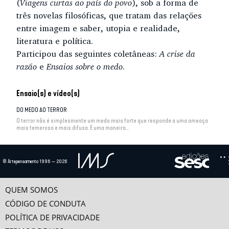
(
Viagens curtas ao país do povo
), sob a forma de
três novelas filosóficas, que tratam das relações
entre imagem e saber, utopia e realidade,
literatura e política.
Participou das seguintes coletâneas:
A crise da
razão
e
Ensaios sobre o medo
.
Ensaio(s) e vídeo(s)
DO MEDO AO TERROR
O terror não é simplesmente um medo mais forte que responde a uma ameaça
mais temerosa e mais difusa. É uma maneira...
O DISSENSO
© Artepensamento 1996 — 2026
O discurso dominante que identifica a racionalidade da política ao consenso e
o consenso ao princípio da democracia...
QUEM SOMOS
DE LA PEUR À LA TERREUR
CÓDIGO DE CONDUTA
POLÍTICA DE PRIVACIDADE