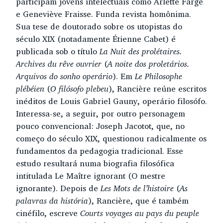
participam jovens intelectuais como Arlette Farge
e Geneviève Fraisse. Funda revista homônima.
Sua tese de doutorado sobre os utopistas do
século XIX (notadamente Étienne Cabet) é
publicada sob o título
La Nuit des prolétaires.
Archives du rêve ouvrier
(
A noite dos proletários.
Arquivos do sonho operário
). Em
Le Philosophe
plébéien
(
O filósofo plebeu
), Rancière reúne escritos
inéditos de Louis Gabriel Gauny, operário filosófo.
Interessa-se, a seguir, por outro personagem
pouco convencional: Joseph Jacotot, que, no
começo do século XIX, questionou radicalmente os
fundamentos da pedagogia tradicional. Esse
estudo resultará numa biografia filosófica
intitulada Le Maître ignorant (O mestre
ignorante). Depois de
Les Mots de l’histoire
(
As
palavras da história
), Rancière, que é também
cinéfilo, escreve
Courts voyages au pays du peuple