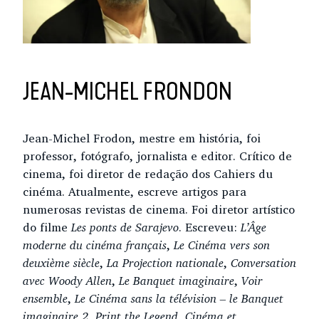
JEAN-MICHEL FRONDON
Jean-Michel Frodon, mestre em história, foi
professor, fotógrafo, jornalista e editor. Crítico de
cinema, foi diretor de redação dos Cahiers du
cinéma. Atualmente, escreve artigos para
numerosas revistas de cinema. Foi diretor artístico
do filme
Les ponts de Sarajevo
. Escreveu:
L’Âge
moderne du cinéma français
,
Le Cinéma vers son
deuxième siècle
,
La Projection nationale
,
Conversation
avec Woody Allen
,
Le Banquet imaginaire
,
Voir
ensemble
,
Le Cinéma sans la télévision – le Banquet
imaginaire 2
,
Print the Legend, Cinéma et