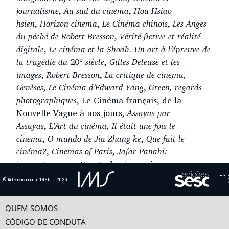
journalisme
,
Au sud du cinema
,
Hou Hsiao-
hsien
,
Horizon cinema
,
Le Cinéma chinois
,
Les Anges
du péché de Robert Bresson
,
Vérité fictive et réalité
digitale
,
Le cinéma et la Shoah. Un art à l’épreuve de
e
la tragédie du
20
siècle
,
Gilles Deleuze et les
images
,
Robert Bresson
,
La critique de cinema,
Genèses
,
Le Cinéma d’Edward Yang
,
Green, regards
photographiques
, Le Cinéma français, de la
Nouvelle Vague à nos jours,
Assayas par
Assayas
,
L’Art du cinéma, Il était une fois le
cinema
,
O mundo de Jia Zhang-ke
,
Que fait le
cinéma?
,
Cinemas of Paris
,
Jafar Panahi:
images/nuages
e
New York mis en scènes
.
© Artepensamento 1996 — 2026
Ensaio(s) e vídeo(s)
OS DESAFISO POLÍTICOS DO CINEMA
QUEM SOMOS
O tema “Os desafios políticos do cinema” é para ser tomado, inicialmente, em
CÓDIGO DE CONDUTA
dois sentidos: o cinema...