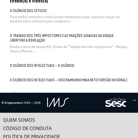
Ensaio(s) e vídeo(s)
O SILÊNCIO DOS CÉTICOS
Para melhor entender o silêncio dos intelectuais hoje, é preciso traçar um
paralelo entre a filosofia pós-moderna e...
O TRATADO DOS TRÊS IMPOSTORES E AS REAÇÕES JUDAICAS AO ATAQUE
LIBERTINO À REVELAÇÃO
Desde o início do século XVI, a fama do “Tratado dos três impostores” – Moisés,
Jesus e Maomé –...
O SILÊNCIO DOS INTELECTUAIS – O SILÊNCIO
O SILÊNCIO DOS INTELECTUAIS – JOSÉ RAIMUNDO MAIA NETO (VERSÃO INTEGRAL)
TRÊS OCIOSOS: SÓCRATES, MONTAIGNE E MACHADO
O objetivo é explorar as contribuições dadas por três pensadores ao tema em
© Artepensamento 1996 — 2026
questão. São eles de perfis e épocas...
QUEM SOMOS
CETICISMO, ERRO, VERDADE
O ceticismo é uma tradição filosófica que tem sido bastante influente na
CÓDIGO DE CONDUTA
filosofia e em outras áreas do saber desde...
POLÍTICA DE PRIVACIDADE