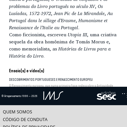
problemas do Livro português no século XV
,
Os
Lusíadas, 1572-1972
,
Jean Pic de La Mirandole
,
Au
Portugal dans le sillage d’Erasme
,
Humanisme et
Renaissance de l’Italie au Portugal
.
Como ficcionista, escreveu
Utopia III
, uma criativa
sequela da obra homônima de Tomás Morus e,
como memorialista, as
Histórias de Livros para a
História do Livro
.
Ensaio(s) e vídeo(s)
DESCOBRIMENTOS PORTUGUESES E RENASCIMENTO EUROPEU
O Renascimento europeu, que numa primeira fase redescobre a Antiguidade
clássica e depois evolui para uma filosofia...
© Artepensamento 1996 — 2026
QUEM SOMOS
CÓDIGO DE CONDUTA