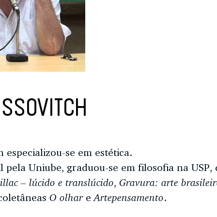
OSSOVITCH
 especializou-se em estética.
l pela Uniube, graduou-se em filosofia na USP, 
llac – lúcido e translúcido
Gravura: arte brasilei
,
O olhar
Artepensamento
 coletâneas
e
.