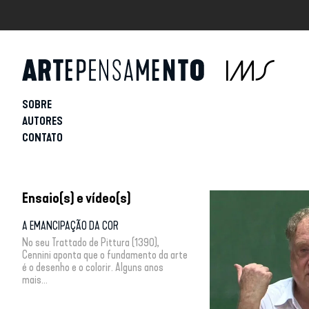
SOBRE
AUTORES
CONTATO
Ensaio(s) e vídeo(s)
A EMANCIPAÇÃO DA COR
No seu Trattado de Pittura (1390),
Cennini aponta que o fundamento da arte
é o desenho e o colorir. Alguns anos
mais...