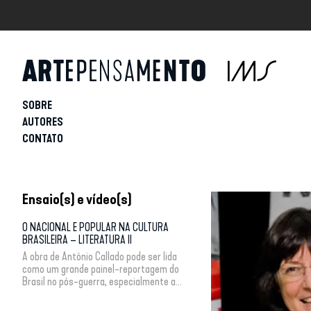
SOBRE
AUTORES
CONTATO
Ensaio(s) e vídeo(s)
O NACIONAL E POPULAR NA CULTURA
BRASILEIRA – LITERATURA II
A obra de Antônio Callado pode ser lida
como um grande painel-reportagem do
Brasil no pós-guerra, especialmente a...