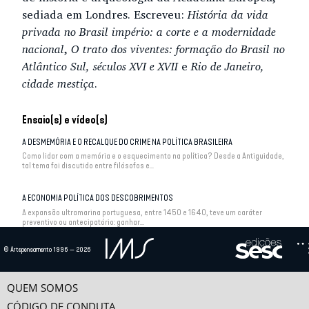
sediada em Londres. Escreveu:
História da vida
privada no Brasil império: a corte e a modernidade
nacional
,
O trato dos viventes: formação do Brasil no
Atlântico Sul, séculos XVI e XVII
e
Rio de Janeiro,
cidade mestiça
.
Ensaio(s) e vídeo(s)
A DESMEMÓRIA E O RECALQUE DO CRIME NA POLÍTICA BRASILEIRA
Como lidar com a memória e o esquecimento na política? Desde a Antiguidade,
tal tema foi discutido entre filósofos e...
A ECONOMIA POLÍTICA DOS DESCOBRIMENTOS
A expansão ultramarina portuguesa, entre 1450 e 1640, teve um caráter
preventivo ou antecipatório: ganhar...
© Artepensamento 1996 — 2026
L’ECONOMIE POLITIQUE DES DÉCOUVERTES MARITIMES
TRADIÇÃO E RUPTURA
QUEM SOMOS
Diante do contínuo da história, um dos líderes da nova historiografia francesa,
CÓDIGO DE CONDUTA