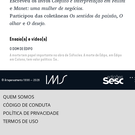
Escreveu os livros
Conflito e interpretação em Fellini
e
Manet: uma mulher de negócios
.
Participou das coletâneas
Os sentidos da paixão
,
O
olhar
e
O desejo
.
Ensaio(s) e vídeo(s)
O DOM DE ÉDIPO
A morte tem papel importante na obra de Sófocles. A morte de Édipo, em Édipo
em Colono, tem valor político. Se...
DO EROTISMO À PARTE MALDITA
Desde o início, pela via dos relatos transgressivos em que se multiplicam as
© Artepensamento 1996 — 2026
figuras eróticas, observa-se a...
QUEM SOMOS
A ATIVIDADE DO ESPECTADOR
A divergência de olhares é o tema de Roma de Fellini (1971), filme que mistura
CÓDIGO DE CONDUTA
imagens contraditórias e satiriza as...
POLÍTICA DE PRIVACIDADE
TERMOS DE USO