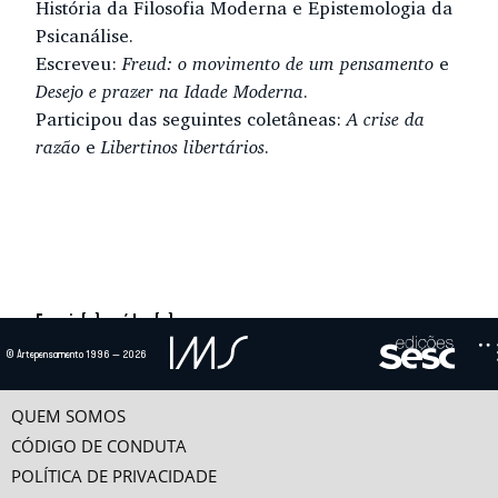
História da Filosofia Moderna e Epistemologia da
Psicanálise.
Escreveu:
Freud: o movimento de um pensamento
e
Desejo e prazer na Idade Moderna
.
Participou das seguintes coletâneas:
A crise da
razão
e
Libertinos libertários
.
Ensaio(s) e vídeo(s)
© Artepensamento 1996 — 2026
ORIGENS DO DISCURSO LIBERTINO
A literatura libertina do século XVIII é muito diferente daquilo que antes se
chamava libertino e que era basicamente...
QUEM SOMOS
CÓDIGO DE CONDUTA
SÍMBOLOS E BANDEIRAS
Apesar de sua curta duração, o movimento integralista de Plínio Salgado
POLÍTICA DE PRIVACIDADE
(criado em 1932 e dissolvido por Getúlio...