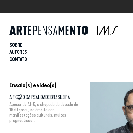
SOBRE
AUTORES
CONTATO
Ensaio(s) e vídeo(s)
A FICÇÃO DA REALIDADE BRASILEIRA
Apesar do AI-5, a chegada da década de
1970 gerou, no âmbito das
manifestações culturais, muitos
prognósticos...