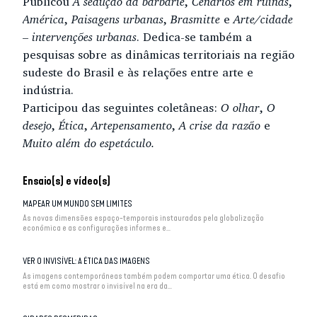
Publicou
A sedução da barbárie
,
Cenários em ruínas
,
América
,
Paisagens urbanas
,
Brasmitte
e
Arte/cidade
– intervenções urbanas
. Dedica-se também a
pesquisas sobre as dinâmicas territoriais na região
sudeste do Brasil e às relações entre arte e
indústria.
Participou das seguintes coletâneas:
O olhar
,
O
desejo
,
Ética
,
Artepensamento
,
A crise da razão
e
Muito além do espetáculo.
Ensaio(s) e vídeo(s)
MAPEAR UM MUNDO SEM LIMITES
As novas dimensões espaço-temporais instauradas pela globalização
econômica e as configurações informes e...
VER O INVISÍVEL: A ÉTICA DAS IMAGENS
As imagens contemporâneas também podem comportar uma ética. O desafio
está em como mostrar o invisível na era da...