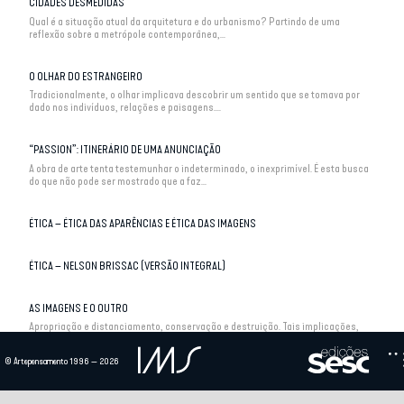
CIDADES DESMEDIDAS
Qual é a situação atual da arquitetura e do urbanismo? Partindo de uma
reflexão sobre a metrópole contemporânea,...
O OLHAR DO ESTRANGEIRO
Tradicionalmente, o olhar implicava descobrir um sentido que se tomava por
dado nos indivíduos, relações e paisagens....
“PASSION”: ITINERÁRIO DE UMA ANUNCIAÇÃO
A obra de arte tenta testemunhar o indeterminado, o inexprimível. É esta busca
do que não pode ser mostrado que a faz...
ÉTICA – ÉTICA DAS APARÊNCIAS E ÉTICA DAS IMAGENS
ÉTICA – NELSON BRISSAC (VERSÃO INTEGRAL)
AS IMAGENS E O OUTRO
Apropriação e distanciamento, conservação e destruição. Tais implicações,
aparentemente contraditórias, estão...
© Artepensamento 1996 — 2026
AS IMAGENS DE TV TÊM TEMPO?
Em geral, entende-se a dificuldade em retratar um lugar em função dos véus