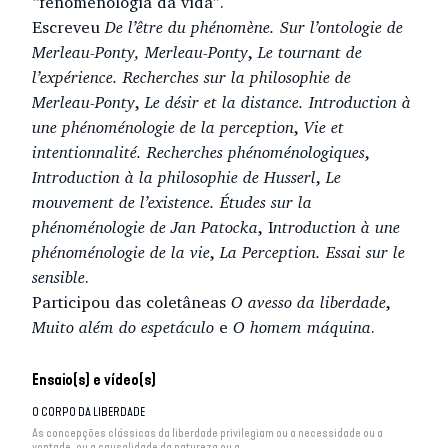
“fenomenologia da vida”.
Escreveu
De l’être du phénomène. Sur l’ontologie de
Merleau-Ponty, Merleau-Ponty
,
Le tournant de
l’expérience. Recherches sur la philosophie de
Merleau-Ponty
,
Le désir et la distance. Introduction à
une phénoménologie de la perception
,
Vie et
intentionnalité. Recherches phénoménologiques
,
Introduction à la philosophie de Husserl
,
Le
mouvement de l’existence. Études sur la
phénoménologie de Jan Patocka
, I
ntroduction à une
phénoménologie de la vie
,
La Perception.
Essai sur le
sensible
.
Participou das coletâneas
O avesso da liberdade
,
Muito além do espetáculo
e
O homem máquina
.
Ensaio(s) e vídeo(s)
O CORPO DA LIBERDADE
As concepções clássicas da liberdade privilegiam ou a necessidade ou a
vontade, ou a causalidade da natureza ou a...