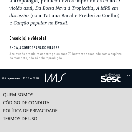
antropologia, publicou livros importantes como
O
violão azul
,
Da Bossa Nova à Tropicália
,
A MPB em
discussão
(com Tatiana Bacal e Frederico Coelho)
e
Canção popular no Brasil
.
Ensaio(s) e vídeo(s)
SHOW, A COREOGRAFIA DO MILAGRE
A televisão brasileira adentra pelos anos 70 bastante associada com o espírito
do momento, não só pela reprodução...
A TELEVISÃO E O PODER AUTORITÁRIO
Há um aspecto contraditório no papel da televisão brasileira nos anos 70. Se
© Artepensamento 1996 — 2026
por um lado há iniciativas que se...
QUEM SOMOS
A TELEVISÃO E A POLÍTICA DE INTEGRAÇÃO NACIONAL
No início da década de 70, sob o pano de fundo de uma política econômica
CÓDIGO DE CONDUTA
desenvolvimentista e o país vive o chamado...
POLÍTICA DE PRIVACIDADE
TERMOS DE USO