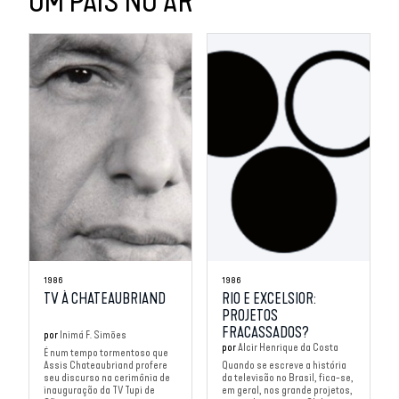
UM PAÍS NO AR
1986
1986
TV À CHATEAUBRIAND
RIO E EXCELSIOR:
PROJETOS
FRACASSADOS?
por
Inimá F. Simões
por
Alcir Henrique da Costa
É num tempo tormentoso que
Assis Chateaubriand profere
Quando se escreve a história
seu discurso na cerimônia de
da televisão no Brasil, fica-se,
inauguração da TV Tupi de
em geral, nos grande projetos,