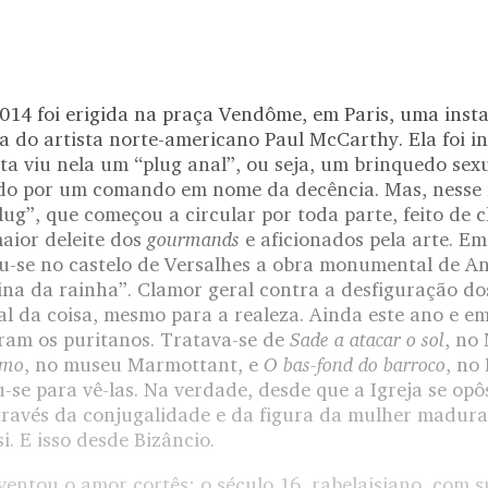
014 foi erigida na praça Vendôme, em Paris, uma insta
a do artista norte-americano Paul McCarthy. Ela foi in
ta viu nela um “plug anal”, ou seja, um brinquedo sexua
do por um comando em nome da decência. Mas, nesse
lug”, que começou a circular por toda parte, feito de 
gourmands
maior deleite dos
e aficionados pela arte. E
u-se no castelo de Versalhes a obra monumental de A
ina da rainha”. Clamor geral contra a desfiguração do
 da coisa, mesmo para a realeza. Ainda este ano e em 
Sade a atacar o sol
ram os puritanos. Tratava-se de
, no
imo
O bas-fond do barroco
, no museu Marmottant, e
, no 
u-se para vê-las. Na verdade, desde que a Igreja se opô
través da conjugalidade e da figura da mulher madura
i. E isso desde Bizâncio.
entou o amor cortês; o século 16, rabelaisiano, com s