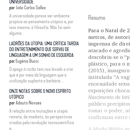
UNIVERSIDADE
por
João Carlos Salles
A universidade parece ser ambiente
Resumo
propício ao pensamento utópico e, por
isso mesmo, à filosofia. Não foi sem
Para o Natal de 2
alguma...
metros, de autori
imprensa de direi
LADRÕES DA UTOPIA: UMA CRÍTICA TARDIA
DO ENTRETENIMENTO QUE SERVIU DE
atacado e agredi
LINGUAGEM A UM SONHO DE ESQUERDA
descobriu-se o “p
por
Eugênio Bucci
plástico, para o 
O apego à razão tem nos levado a crer
(2015), inauguro
que é por meio da linguagem que a
intitulada “A vag
civilização suplanta a barbárie....
enormidade sexual
exposições choca
ONZE NOTAS SOBRE O NOVO ESPÍRITO
Nascimento do ínt
UTÓPICO
por
Adauto Novaes
público precipito
tomar o poder, a
A relação entre mutações e utopia
remete, de imediato, às perspectivas
reafirmam entre s
criadas pela revolução tecnocientífica
e...
A Idade Média inv