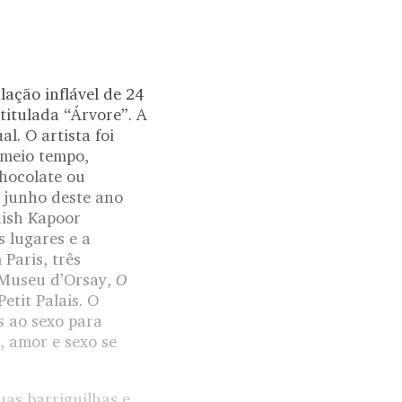
lação inflável de 24
titulada “Árvore”. A
l. O artista foi
 meio tempo,
chocolate ou
m junho deste ano
nish Kapoor
s lugares e a
Paris, três
O
 Museu d’Orsay,
Petit Palais. O
s ao sexo para
, amor e sexo se
uas barriguilhas e