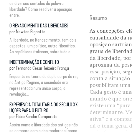
os diversos sentidos da palavra
liberdade? Como resolver a oposição
entre...
Resumo
O RENASCIMENTO DAS LIBERDADES
As concepções clá
por
Newton Bignotto
causalidade da n
A liberdade, no Renascimento, tem dois
oposição sartrian
aspectos: um político, outro filosófico.
graus de liberdad
As repúblicas italianas, sobretudo a...
da liberdade, po
INDETERMINAÇÃO E CONFLITO
aproxima da posi
por
Fernando César Teixeira França
essa posição, seg
Enquanto na teoria do duplo corpo do rei,
conta a situação 
no Antigo Regime, a sociedade era
possibilitam uma
representada num único corpo, a
Cada gesto é uma
revolução...
mundo é que orie
EXPERIÊNCIA TOTALITÁRIA DO SÉCULO XX:
existe uma “pura
LIÇÕES PARA O FUTURO
determinante. Me
por
Fábio Konder Comparato
ativa” e a compar
Assim como a liberdade dos antigos não
dá o tema geral d
se compara com a dos modernos (como