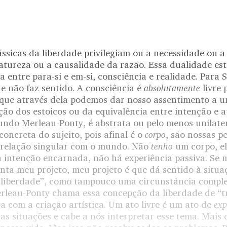
ssicas da liberdade privilegiam ou a necessidade ou a
atureza ou a causalidade da razão. Essa dualidade est
a entre para-si e em-si, consciência e realidade. Para S
absolutamente
e não faz sentido. A consciência é
livre
rque através dela podemos dar nosso assentimento a u
ção dos estoicos ou da equivalência entre intenção e 
undo Merleau-Ponty, é abstrata ou pelo menos unilater
corpo
concreta do sujeito, pois afinal é o
, são nossas p
tenho
 relação singular com o mundo. Não
um corpo, el
 intenção encarnada, não há experiência passiva. Se 
nta meu projeto, meu projeto é que dá sentido à situa
 liberdade”, como tampouco uma circunstância compl
rleau-Ponty chama essa concepção da liberdade de “
exp
a com a criação artística. Um ato livre é um ato de
as situações e cabe a nós interpretar esse tema. Mais