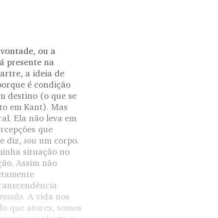
 vontade, ou a
á presente na
artre, a ideia de
 porque é condição
m destino (o que se
ato em Kant). Mas
al. Ela não leva em
ercepções que
sou
e diz,
um corpo.
minha situação no
ção. Assim não
etamente
transcendência
ressão.
A vida nos
 do que atores, somos