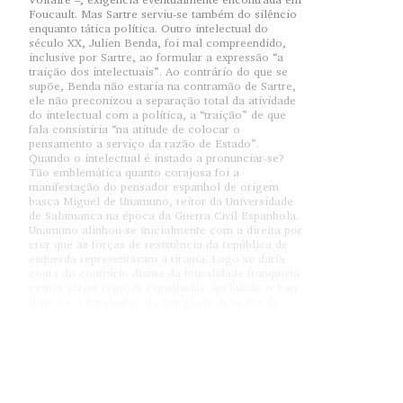
Foucault. Mas Sartre serviu-se também do silêncio
enquanto tática política. Outro intelectual do
século XX, Julien Benda, foi mal compreendido,
inclusive por Sartre, ao formular a expressão “a
traição dos intelectuais”. Ao contrário do que se
supõe, Benda não estaria na contramão de Sartre,
ele não preconizou a separação total da atividade
do intelectual com a política, a “traição” de que
fala consistiria “na atitude de colocar o
pensamento a serviço da razão de Estado”.
Quando o intelectual é instado a pronunciar-se?
Tão emblemática quanto corajosa foi a
manifestação do pensador espanhol de origem
basca Miguel de Unamuno, reitor da Universidade
de Salamanca na época da Guerra Civil Espanhola.
Unamuno alinhou-se inicialmente com a direita por
crer que as forças de resistência da república de
esquerda representavam a tirania. Logo se daria
conta do contrário diante da brutalidade franquista
contra várias regiões espanholas, incluindo o País
Basco e a Catalunha. Na qualidade de reitor da
Universidade, recebeu generais fascistas e outros
militares e apoiadores numa cerimônia em 1936.
Viva la muerte!
Estes repetiam o bordão “
”. Diante
disso, Unamuno não pôde mais conter-se. Proferiu
um discurso bombástico na ocasião em que
repudiou o grito “necrófilo e insensato de ‘viva a