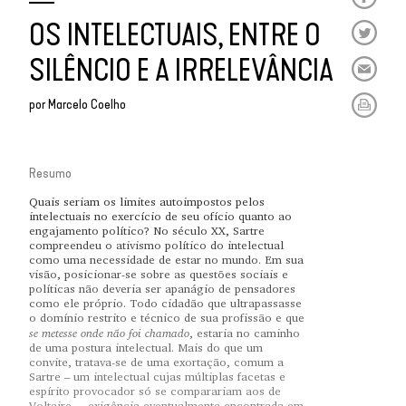
OS INTELECTUAIS, ENTRE O
SILÊNCIO E A IRRELEVÂNCIA
por
Marcelo Coelho
Resumo
Quais seriam os limites autoimpostos pelos
intelectuais no exercício de seu ofício quanto ao
engajamento político? No século XX, Sartre
compreendeu o ativismo político do intelectual
como uma necessidade de estar no mundo. Em sua
visão, posicionar-se sobre as questões sociais e
políticas não deveria ser apanágio de pensadores
como ele próprio. Todo cidadão que ultrapassasse
o domínio restrito e técnico de sua profissão e que
se metesse onde não foi chamado
, estaria no caminho
de uma postura intelectual. Mais do que um
convite, tratava-se de uma exortação, comum a
Sartre – um intelectual cujas múltiplas facetas e
espírito provocador só se comparariam aos de
Voltaire –, exigência eventualmente encontrada em