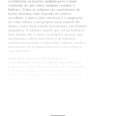
a relativizar as noções: nenhum povo é mais
civilizado do que outro, nenhum costume é
bárbaro. Todas as culturas são equivalentes de
forma absoluta, tudo depende do critério
escolhido: o único valor universal é a adaptação
de cada cultura a seu próprio meio natural. No
limite, como dizia Claude Lévi-Strauss, em fórmula
magnífica: “É bárbaro aquele que crê na barbárie”.
Esta atitude não é nova: os próprios gregos, que
inventaram a ideia etnocêntrica de barbárie,
também inventaram o relativismo cultural, desde o
nascimento da pesquisa histórica e sociológica
com Heródoto.
Estas duas respostas têm princípios e
consequências éticas e políticas inaceitáveis. A
primeira é a fonte do escravismo, do colonialismo
e do imperialismo. A segunda corre o risco de
levar ao ceticismo sobre suas próprias crenças,
mas sobretudo à negação de todo valor humano
universal: o que pensar, realmente, e, acima de
tudo, o que fazer, quando julgamos (segundo
nossos próprios critérios culturais) que outras
culturas (consideradas tão “civilizadas” quanto a
nossa) são produtoras de humilhação, de
opressão, de exploração? Não podemos condená-
las? Mas em nome de que, senão de valores que
pensamos ser absolutos e não daqueles de nossa