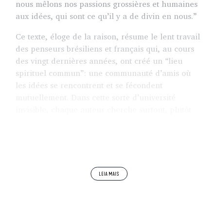
nous mêlons nos passions grossières et humaines
aux idées, qui sont ce qu’il y a de divin en nous.”
Ce texte, éloge de la raison, résume le lent travail
des penseurs brésiliens et français qui, au cours
des vingt dernières années, ont créé un “lieu
spirituel commun”: une communauté d’amis où
les idées se rencontrent et se fécondent
mutuellement. Dans cette sorte d’université
invisible, chaque auteur cherche surtout, plutôt
que d’affirmer sa pensée, à faire penser. Une rare
rencontre de la rigueur, de la sensibilité et du
désir de liberté qui est, simultanément, un moyen
de découverte de la pensée et la pensée elle
même. Plus qu’un recueil d’essais philosophiques
et anthropologiques, ce que nous pouvons voir ici
ce sont des philosophies qui se rencontrent. Sur le
plan des relations Brésil-France tout du moins,