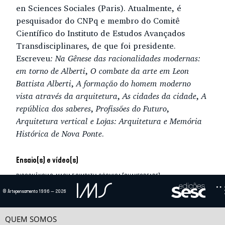
en Sciences Sociales (Paris). Atualmente, é
pesquisador do CNPq e membro do Comitê
Científico do Instituto de Estudos Avançados
Transdisciplinares, de que foi presidente.
Escreveu
: Na Gênese das racionalidades modernas:
em torno de Alberti
,
O combate da arte em Leon
Battista Alberti
,
A formação do homem moderno
vista através da arquitetura
,
As cidades da cidade
,
A
república dos saberes
,
Profissões do Futuro
,
Arquitetura vertical e Lojas: Arquitetura e Memória
Histórica de Nova Ponte
.
Ensaio(s) e vídeo(s)
DISSONÂNCIAS, MAGIA E SIMPATIA CÓSMICA [SHAKESPEARE]
Os Sonetos de Shakespeare, escritos entre 1593 e 1599, costumam ser
© Artepensamento 1996 — 2026
divididos em duas partes, uma tendo por objeto um...
O CORPO DO RENASCIMENTO
QUEM SOMOS