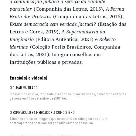
a comunicação pública a serviço da vaidade
particular
(Companhia das Letras, 2015),
A Forma
Bruta dos Protestos
(Companhia das Letras, 2016),
Existe democracia sem verdade factual?
(Estação das
Letras e Cores, 2019),
A Superindústria do
Imaginário
(Editora Autêntica, 2021) e
Roberto
Marinho
(Coleção Perfis Brasileiros, Companhia
das Letras, 2021). Integra conselhos em
instituições públicas e privadas.
Ensaio(s) e vídeo(s)
O OLHAR MUTILADO
Transmitido ao vivo, reprisado e reeditado inúmeras vezes, o atentado às torres
gêmeas em 11 de setembro de 2001 foi...
O ESPETÁCULO E A MERCADORIA COMO SIGNO
A imensa oferta de imagens que caracteriza a paisagem da cultura
contemporânea costuma ser pensada como se fosse um...