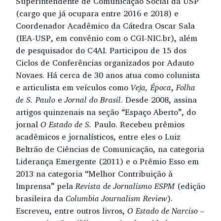
Superintendente de Comunicação Social da USP
(cargo que já ocupara entre 2016 e 2018) e
Coordenador Acadêmico da Cátedra Oscar Sala
(IEA-USP, em convênio com o CGI-NIC.br), além
de pesquisador do C4AI. Participou de 15 dos
Ciclos de Conferências organizados por Adauto
Novaes. Há cerca de 30 anos atua como colunista
e articulista em veículos como
Veja, Época
,
Folha
de S. Paulo
e
Jornal do Brasil
. Desde 2008, assina
artigos quinzenais na seção “Espaço Aberto”, do
jornal
O Estado de S.
Paulo. Recebeu prêmios
acadêmicos e jornalísticos, entre eles o Luiz
Beltrão de Ciências de Comunicação, na categoria
Liderança Emergente (2011) e o Prêmio Esso em
2013 na categoria “Melhor Contribuição à
Imprensa” pela
Revista de Jornalismo ESPM
(edição
brasileira da
Columbia Journalism Review
).
Escreveu, entre outros livros,
O Estado de Narciso –