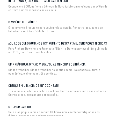
INTOLERÂNCIA, OU A TRAGÉDIA DO NÃO-DIÁLOGO
Quando, em 2001, as Torres Gêmeas de Nova York foram alvejadas por aviões de
carreira com transmissão ao vivo pela...
O ASSÉDIO ELETRÔNICO
O isolamento é requisito para usufruir da televisão. Por outro lado, nunca se
falou tanto em interatividade. Ela que...
AQUILO DE QUE O HUMANO É INSTRUMENTO DESCARTÁVEL: SENSAÇÕES TEÓRICAS
Para Richard Dawkins, em River out of Eden – a Darwinian view of life, publicado
em 1995, toda forma de vida sobre a...
UM PREÂMBULO: O “RAIO VISUAL”OU AS MEMÓRIAS DE INFÂNCIA
Olhar é trabalhar. Olhar é trabalhar no sentido social. No sentido cultural e
econômico: o olhar constrói o sentido...
CRENÇA E MILITÂNCIA: O SANTO COMBATE
“Há homens que lutam um dia e são bons. Outros lutam um ano e são melhores.
Outros, ainda, lutam muitos anos e são...
O RUMOR DA MÍDIA
Se, no longínquo início do século XX, houve uma escalada vertiginosa dos
diários impressos hoje há uma assombrosa...