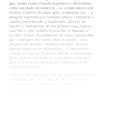
que, assim como Darwin legitimou o liberalismo
como um dado da natureza – os competidores em
Guerra, a vitória do mais apto, a mutação etc. -, a
imagem sugerida por Dawkins parece consagrar o
capital generalizado e totalizante, que faz do
sujeito o instrumento de um projeto cuja origem,
cujo fim e cujo sentido fogem-lhe. O humano é
produto e meio de transporte de outro significante
que o instaura: não Deus, mas os genes – essa
informação andante. Estamos no curso de uma
imensa explosão de informação – a informação
contida nos genes. Resta identificar o destinatário.
Essa explosão avoluma-se e expande-se em uma
lógica de reações em cadeias, uma espécie de
cogumelo atômico.
Estaria o discurso em torno dos genes refundando
a metafísica ou, ao menos, estabelecendo uma
outra metafísica, a metafísica genética? Há
elementos que apontam nessa direção. O
comportamento humano, ultimamente, já não se
explica mais pela divina providência nem pela
força de determinação do meio; não tem a ver
com o espírito e nem com a material (corpo,
hormônios, pele): a conduta das pessoas agora se
quer escrutinar pelo cromossomo. A infidelidade
conjugal seria uma determinação dos genes,
afirmam alguns cientistas sem pestanejar e