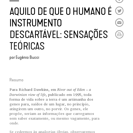
AQUILO DE QUE O HUMANO É
INSTRUMENTO
DESCARTÁVEL: SENSAÇÕES
TEÓRICAS
por
Eugênio Bucci
Resumo
River out of Eden – a
Para Richard Dawkins, em
Darwinian view of life
, publicado em 1995, toda
forma de vida sobre a terra é um artimanha dos
genes para, saídos de um lugar, no princípio,
atingirem um outro, no porvir. Os genes, ele
propõe, seriam as informações que carregamos
sem saber exatamente, ou mesmo vagamente, para
onde.
Se cedermos às analogias óbvias, observaremos