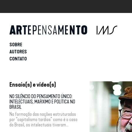
SOBRE
AUTORES
CONTATO
Ensaio(s) e vídeo(s)
NO SILÊNCIO DO PENSAMENTO ÚNICO:
INTELECTUAIS, MARXIMO E POLÍTICA NO
BRASIL
Na formação das nações estruturadas
por “capitalismo tardios” como é o caso
do Brasil, os intelectuais tiveram...