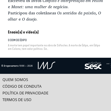
Escreveu os livros
Conflito e interpretação em Fellini
e
Manet: uma mulher de negócios
.
Participou das coletâneas
Os sentidos da paixão
,
O
olhar
e
O desejo
.
Ensaio(s) e vídeo(s)
O DOM DE ÉDIPO
A morte tem papel importante na obra de Sófocles. A morte de Édipo, em Édipo
em Colono, tem valor político. Se...
DO EROTISMO À PARTE MALDITA
Desde o início, pela via dos relatos transgressivos em que se multiplicam as
© Artepensamento 1996 — 2026
figuras eróticas, observa-se a...
QUEM SOMOS
A ATIVIDADE DO ESPECTADOR
A divergência de olhares é o tema de Roma de Fellini (1971), filme que mistura
CÓDIGO DE CONDUTA
imagens contraditórias e satiriza as...
POLÍTICA DE PRIVACIDADE
TERMOS DE USO