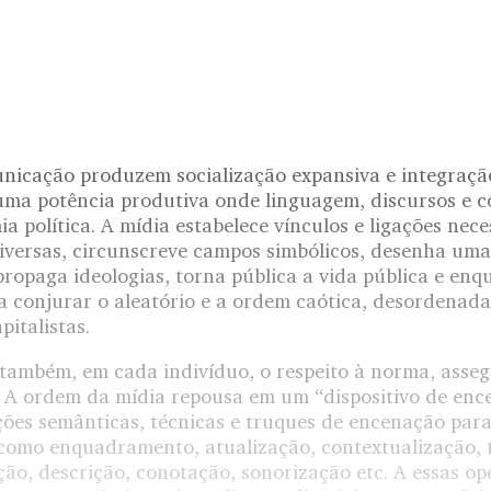
nicação produzem socialização expansiva e integração
ma potência produtiva onde linguagem, discursos e 
a política. A mídia estabelece vínculos e ligações nece
 diversas, circunscreve campos simbólicos, desenha um
 propaga ideologias, torna pública a vida pública e enq
a conjurar o aleatório e a ordem caótica, desordenada
pitalistas.
 também, em cada indivíduo, o respeito à norma, asse
. A ordem da mídia repousa em um “dispositivo de en
ções semânticas, técnicas e truques de encenação para
como enquadramento, atualização, contextualização, t
ção, descrição, conotação, sonorização etc. A essas o