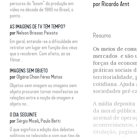
por
Ricardo Arnt
percurso do “boom” da produção em
vídeo na década de 1980 no Brasil, o
ponto...
AS IMAGENS DE TV TÊM TEMPO?
por
Nelson Brissac Peixoto
Resumo
Em geral, entende-se a dificuldade em
retratar um lugar em função dos véus
Os meios de comu
que o recobrem. Com efeito, ao se
mercados e são u
filmar...
forças da economi
práticas sociais
IMAGENS SEM OBJETO
territorialidade,
por
Olgária Chain Féres Matos
cotidiana. Ajuda 
Objetos sem imagem ou imagens sem
sociedades pré-ca
objeto procuram tornar manifestas as
relações entre a noção de imagem e
A mídia deposita
objeto no...
da moral pública
O DIA SEGUINTE
arsenal de opera
por
Sérgio Miceli
Paulo Betti
acontecimentos, 
O que significa a edição dos debates
titulação, pagina
políticos na televisão e com que tipo de