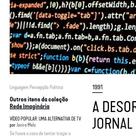
1991
Linguagem
Percepção
Política
Outros itens da coleção
A DESO
Rede Imaginária
JORNAL
VÍDEO POPULAR: UMA ALTERNATIVA DE TV
por
Jacira Melo
Se fosse o caso de tentar traçar o