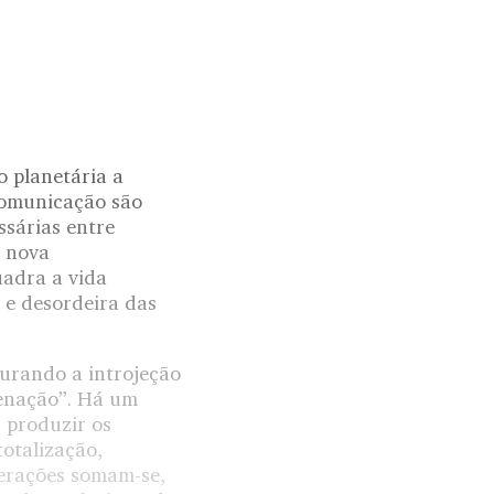
 planetária a
comunicação são
ssárias entre
a nova
uadra a vida
 e desordeira das
gurando a introjeção
cenação”. Há um
 produzir os
otalização,
perações somam-se,