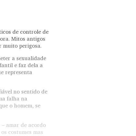
ticos de controle de
ora. Mitos antigos
r muito perigosa.
meter a sexualidade
ntil e faz dela a
ue representa
iável no sentido de
ma falha na
 que o homem, se
r – amar de acordo
s os costumes mas