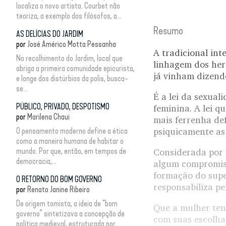
localiza o novo artista. Courbet não
teoriza, a exemplo dos filósofos, a...
Resumo
AS DELÍCIAS DO JARDIM
por
José Américo Motta Pessanha
A tradicional int
No recolhimento do Jardim, local que
linhagem dos her
abriga a primeira comunidade epicurista,
já vinham dizendo
e longe dos distúrbios da polis, busca-
se...
É a lei da sexual
PÚBLICO, PRIVADO, DESPOTISMO
feminina. A lei q
por
Marilena Chaui
mais ferrenha def
O pensamento moderno define a ética
psiquicamente as 
como a maneira humana de habitar o
mundo. Por que, então, em tempos de
Considerada por 
democracia,...
algum compromiss
formação do supe
O RETORNO DO BOM GOVERNO
responsabiliza pe
por
Renato Janine Ribeiro
De origem tomista, a ideia de “bom
Que a mulher ten
governo” sintetizava a concepção de
com suas escolha
política medieval, estruturada por...