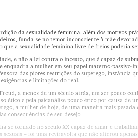
erdição da sexualidade feminina, além dos motivos prá
deiros, funda-se no temor inconsciente à mãe devorad
 que a sexualidade feminina livre de freios poderia se
idade, e não a lei contra o incesto, que é capaz de sub
ue enquadra a mulher em seu papel materno-passivo-infa
ensora das piores restrições do superego, instância q
exigências e limitações do real.
Freud, a menos de um século atrás, um ser pouco conf
o ético e pela psicanálise pouco ético por causa de u
rego, a mulher de hoje, de uma maneira mais pesada
las consequências de seu desejo.
ha se tornado no século XX capaz de amar e trabalha
s sexuais – foi uma reviravolta que não alterou apena