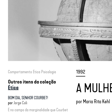
1992
Comportamento
Ética
Psicologia
Outros itens da coleção
A MULHE
Ética
BOM DIA, SENHOR COURBET!
por
Maria Rita Kehl
por
Jorge Coli
É no campo da marginalidade que Courbet