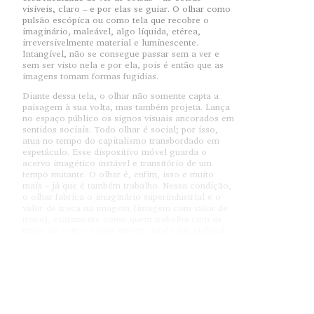
visíveis, claro – e por elas se guiar. O olhar como
pulsão escópica ou como tela que recobre o
imaginário, maleável, algo líquida, etérea,
irreversivelmente material e luminescente.
Intangível, não se consegue passar sem a ver e
sem ser visto nela e por ela, pois é então que as
imagens tomam formas fugidias.
Diante dessa tela, o olhar não somente capta a
paisagem à sua volta, mas também projeta. Lança
no espaço público os signos visuais ancorados em
sentidos sociais. Todo olhar é social; por isso,
atua no tempo do capitalismo transbordado em
espetáculo. Esse dispositivo móvel guarda o
acervo imagético instável e transitório de um
tempo mutante. O olhar é, enfim, isso e muito
mais – já que é também trabalho. Nessa condição,
o olhar fabrica o imaginário superindustrial e o
valor de troca na imagem (imagem com valor de
troca), exatamente como quem trabalha com as
mãos ou com o corpo inteiro. Ainda que Debord
não tenha previsto a categoria do olhar-como-
trabalho, não é difícil demonstrar que, sem o olhar
– uma forma nova de trabalho –, nada se faz. Sem
o olhar, não haveria o espetáculo como modo de
produção.