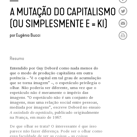
A MUTAÇÃO DO CAPITALISMO
(OU SIMPLESMENTE E = KI)
por
Eugênio Bucci
Resumo
Entendido por Guy Debord como nada menos do
que o modo de produção capitalista em outra
potência – “é o capital em tal grau de acumulação
que se torna imagem” –, o espetáculo privilegia o
olhar. Não poderia ser diferente, uma vez que o
espetáculo não é meramente o império das
imagens. “O espetáculo não é um conjunto de
imagens, mas uma relação social entre pessoas,
mediada por imagens”, escreve Debord no ensaio
A sociedade do espetáculo
, publicado originalmente
na França, em maio de 1967.
De que olhar se trata? O interessante é que isso
parece não fazer diferença. Pode ser o olhar como
essa faculdade de ver as coisas – as coisas