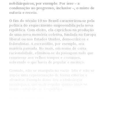
nobiliárquicos, por exemplo. Por isso – a
condenação ao progresso, inclusive –, o misto de
euforia e receio.
O fim do século 19 no Brasil caracterizou-se pela
política do esquecimento empreendida pela nova
república. Com efeito, ela caprichou na produção
de uma nova memória coletiva, fundada na Europa
liberal ou nos Estados Unidos, democráticos e
federalistas. A escravidão, por exemplo, era
matéria passada. No mais, em nome de certa
racionalidade, eliminou-se da paisagem tudo que
remetesse aos velhos tempos e costumes,
sobretudo o que havia de popular e mestiço.
Contudo, não se manipula no vazio. Isto é: não se
impõe uma representação de forma exterior e
aleatória. Exemplo disso deu a simbologia
monárquica, tão mais popular quanto mais se
tentava estabelecer a república.
A que se deveu isso?
A uma estrutura socioeconômica cuidadosamente
montada, sim. Mas não só, uma vez que a partilha
coletiva de tal simbologia foi notável, mesmo que
reapropriada segundo um padrão algo heterodoxo.
Uma nobreza que observa a mais fiel tradição