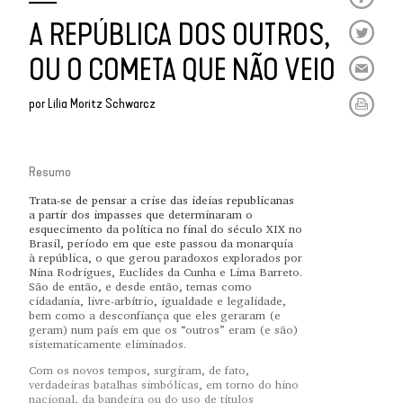
A REPÚBLICA DOS OUTROS,
OU O COMETA QUE NÃO VEIO
por
Lilia Moritz Schwarcz
Resumo
Trata-se de pensar a crise das ideias republicanas
a partir dos impasses que determinaram o
esquecimento da política no final do século XIX no
Brasil, período em que este passou da monarquia
à república, o que gerou paradoxos explorados por
Nina Rodrigues, Euclides da Cunha e Lima Barreto.
São de então, e desde então, temas como
cidadania, livre-arbítrio, igualdade e legalidade,
bem como a desconfiança que eles geraram (e
geram) num país em que os “outros” eram (e são)
sistematicamente eliminados.
Com os novos tempos, surgiram, de fato,
verdadeiras batalhas simbólicas, em torno do hino
nacional, da bandeira ou do uso de títulos