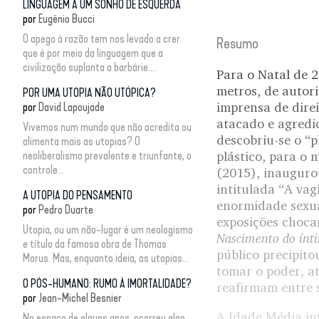
LINGUAGEM A UM SONHO DE ESQUERDA
por
Eugênio Bucci
O apego à razão tem nos levado a crer
Resumo
que é por meio da linguagem que a
civilização suplanta a barbárie....
Para o Natal de 2
metros, de autori
POR UMA UTOPIA NÃO UTÓPICA?
imprensa de direi
por
David Lapoujade
atacado e agredi
Vivemos num mundo que não acredita ou
descobriu-se o “p
alimenta mais as utopias? O
neoliberalismo prevalente e triunfante, o
plástico, para o 
controle...
(2015), inauguro
intitulada “A vag
A UTOPIA DO PENSAMENTO
enormidade sexual
por
Pedro Duarte
exposições choca
Utopia, ou um não-lugar é um neologismo
Nascimento do ínt
e título da famosa obra de Thomas
público precipito
Morus. Mas, enquanto ideia, as utopias...
tomar o poder, a
O PÓS-HUMANO: RUMO À IMORTALIDADE?
reafirmam entre s
por
Jean-Michel Besnier
A Idade Média inv
No espaço de alguns anos, ocorreu algo