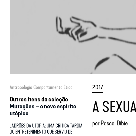
2017
Antropologia
Comportamento
Ética
Outros itens da coleção
A SEXU
Mutações – o novo espírito
utópico
por
Pascal Dibie
LADRÕES DA UTOPIA: UMA CRÍTICA TARDIA
DO ENTRETENIMENTO QUE SERVIU DE