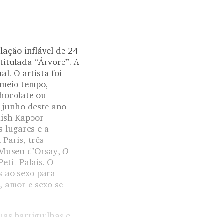
lação inflável de 24
titulada “Árvore”. A
l. O artista foi
 meio tempo,
chocolate ou
m junho deste ano
nish Kapoor
s lugares e a
Paris, três
O
 Museu d’Orsay,
Petit Palais. O
s ao sexo para
, amor e sexo se
uas barriguilhas e