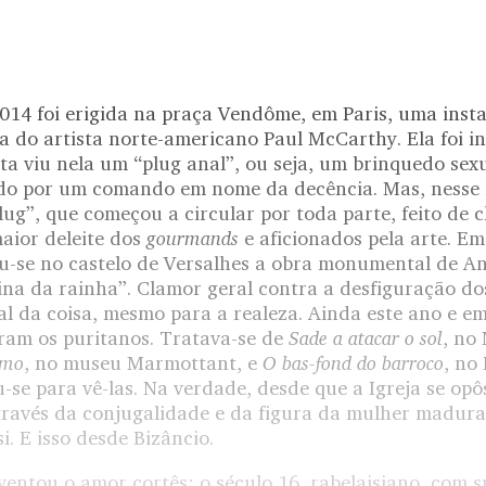
014 foi erigida na praça Vendôme, em Paris, uma insta
a do artista norte-americano Paul McCarthy. Ela foi in
ta viu nela um “plug anal”, ou seja, um brinquedo sexua
do por um comando em nome da decência. Mas, nesse
lug”, que começou a circular por toda parte, feito de 
gourmands
maior deleite dos
e aficionados pela arte. E
u-se no castelo de Versalhes a obra monumental de A
ina da rainha”. Clamor geral contra a desfiguração do
 da coisa, mesmo para a realeza. Ainda este ano e em 
Sade a atacar o sol
ram os puritanos. Tratava-se de
, no
imo
O bas-fond do barroco
, no museu Marmottant, e
, no 
u-se para vê-las. Na verdade, desde que a Igreja se opô
través da conjugalidade e da figura da mulher madura
i. E isso desde Bizâncio.
entou o amor cortês; o século 16, rabelaisiano, com s