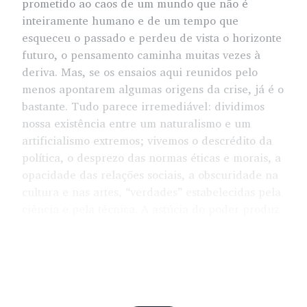
prometido ao caos de um mundo que não é
inteiramente humano e de um tempo que
esqueceu o passado e perdeu de vista o horizonte
futuro, o pensamento caminha muitas vezes à
deriva. Mas, se os ensaios aqui reunidos pelo
menos apontarem algumas origens da crise, já é o
bastante. Tudo parece irremediável: dividimos
nossa existência entre um naturalismo e um
artificialismo extremos; vivemos o descrédito da
política, o desprezo das normas éticas e morais, a
opacidade das relações sociais, a obscuridade na
cultura e nas artes, “verdades” estabelecidas pela
ciência e pela técnica. A astúcia do poder produz
guerra em nome da paz, substitui o medo pelo
terror e, ao mesmo tempo, cria a mais nova
configuração da relação clássica entre paixão e
razão. Se, como nos diz Jacques Rancière, o medo
era uma paixão cúmplice da razão, que a filosofia