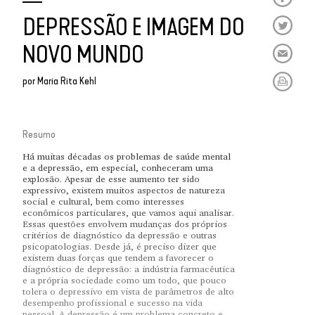
DEPRESSÃO E IMAGEM DO
NOVO MUNDO
por
Maria Rita Kehl
Resumo
Há muitas décadas os problemas de saúde mental
e a depressão, em especial, conheceram uma
explosão. Apesar de esse aumento ter sido
expressivo, existem muitos aspectos de natureza
social e cultural, bem como interesses
econômicos particulares, que vamos aqui analisar.
Essas questões envolvem mudanças dos próprios
critérios de diagnóstico da depressão e outras
psicopatologias. Desde já, é preciso dizer que
existem duas forças que tendem a favorecer o
diagnóstico de depressão: a indústria farmacêutica
e a própria sociedade como um todo, que pouco
tolera o depressivo em vista de parâmetros de alto
desempenho profissional e sucesso na vida
pessoal. A depressão é um problema concreto e