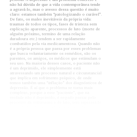
não há dúvida de que a vida contemporânea tende
a agravá-lo, mas o avesso dessa questão é muito
claro: estamos também “patologizando o curável”.
De fato, os males inevitáveis da própria vida:
traumas de todos os tipos, fases de tristeza sem
explicação aparente, processos de luto (morte de
alguém próximo, termino de uma relação
duradoura etc.) tendem a ser rapidamente
combatidos pela via medicamentosa. Quando não
é a própria pessoa que passa por esses problemas
que busca voluntariamente os remédios, são os
parentes, os amigos, os médicos que estimulam o
seu uso. Na maioria desses casos, o paciente não
é um deprimido, ele simplesmente está
atravessando um processo natural e circunstancial
que implica em sofrimento psíquico, de onde
temos também uma “inflação” dos diagnósticos de
depressão. É aí que o problema se torna mais
complexo, porque a esse “paciente”, que na
verdade não é deprimido, é negado passar pelo
processo de sofrimento e de luto, sem expressá-lo
ou simbolizá-lo eventualmente através de uma
psicoterapia. Ocorre, portanto, um tamponamento
do sofrimento com remédios, sem que suas causas
sejam encaradas. Algo análogo tem ocorrido com
os adolescentes. Apesar de todos sabermos que
essa é uma fase conflituosa por natureza em tudo
o que envolve a passagem da infância para a idade