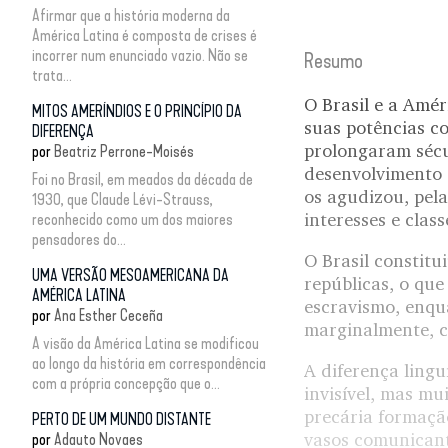
Afirmar que a história moderna da
América Latina é composta de crises é
incorrer num enunciado vazio. Não se
Resumo
trata...
O Brasil e a Amé
MITOS AMERÍNDIOS E O PRINCÍPIO DA
suas potências co
DIFERENÇA
prolongaram sécu
por
Beatriz Perrone-Moisés
desenvolvimento 
Foi no Brasil, em meados da década de
os agudizou, pel
1930, que Claude Lévi-Strauss,
interesses e class
reconhecido como um dos maiores
pensadores do...
O Brasil constit
UMA VERSÃO MESOAMERICANA DA
repúblicas, o que
AMÉRICA LATINA
escravismo, enqu
por
Ana Esther Ceceña
marginalmente, c
A visão da América Latina se modificou
ao longo da história em correspondência
A diferença ling
com a própria concepção que o...
invisível, mas mu
precária formaçã
PERTO DE UM MUNDO DISTANTE
vasos comunicant
por
Adauto Novaes