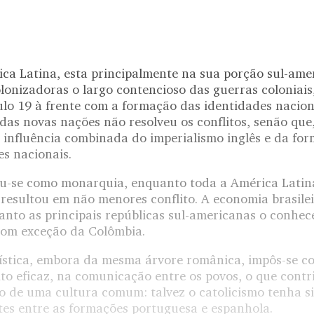
rica Latina, esta principalmente na sua porção sul-am
lonizadoras o largo contencioso das guerras coloniais
lo 19 à frente com a formação das identidades nacion
das novas nações não resolveu os conflitos, senão que
a influência combinada do imperialismo inglês e da fo
es nacionais.
uiu-se como monarquia, enquanto toda a América Latin
 resultou em não menores conflito. A economia brasilei
anto as principais repúblicas sul-americanas o conhe
om exceção da Colômbia.
uística, embora da mesma árvore românica, impôs-se c
ito eficaz, na comunicação entre os povos, o que cont
o de uma cultura comum: talvez o catolicismo tenha 
es entre as formações portuguesa e espanhola.