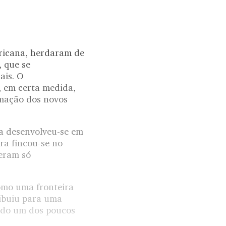
ericana, herdaram de
, que se
ais. O
, em certa medida,
rmação dos novos
a desenvolveu-se em
ra fincou-se no
ceram só
omo uma fronteira
ribuiu para uma
sido um dos poucos