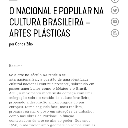
O NACIONAL E POPULAR NA
CULTURA BRASILEIRA –
ARTES PLÁSTICAS
por
Carlos Zilio
Resumo
Se a arte no século XX tende a se
internacionalizar, a questão de uma identidade
cultural nacional continua presente, sobretudo em
países americanos como o México e o Brasil.
Aqui, o movimento modernista começa com uma
indagação sobre o sentido da cultura brasileira,
propondo a devoração antropofágica do pai
europeu. Numa segunda fase, mais realista,
procura retratar o povo em situações de trabalho,
como nas obras de Portinari. A função
contestadora da arte se alia ao poder. Nos anos
1950, o abstracionismo geométrico rompe com as