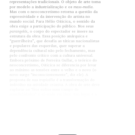
representações tradicionais. O objeto de arte toma
mass-media
por modelo a industrialização e os
.
Mas com o neoconcretismo retorna a questão da
expressividade e da intervenção do artista no
mundo social. Para Hélio Oiticica, o sentido da
obra exige a participação do público. Nos seus
parangolés
, o corpo do espectador se insere na
estrutura da obra. Essa posição anárquica e
“guerrilheira”, que desafia as táticas nacionalistas
e populares das esquerdas, quer superar a
dependência cultural não pelo fechamento, mas
pelo confronto crítico com a cultura universal.
Embora próximo de Ferreira Gullar, o teórico do
neoconcretismo, Oiticica se diferencia por levar
ao máximo as tensões entre o velho e o novo (o
novo surge “inconscientemente”, diz ele). A
tropicália
proposta de sua
é a transformação do
indivíduo na atividade criativa. A obra de arte deve
explorar os “fios soltos num campo de
possibilidades” e só pode ser livre. Seu lugar é a
transgressão e a margem.