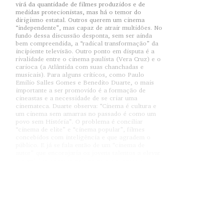
virá da quantidade de filmes produzidos e de
medidas protecionistas, mas há o temor do
dirigismo estatal. Outros querem um cinema
“independente”, mas capaz de atrair multidões. No
fundo dessa discussão desponta, sem ser ainda
bem compreendida, a “radical transformação” da
incipiente televisão. Outro ponto em disputa é a
rivalidade entre o cinema paulista (Vera Cruz) e o
carioca (a Atlântida com suas chanchadas e
musicais). Para alguns críticos, como Paulo
Emilio Salles Gomes e Benedito Duarte, o mais
importante a ser promovido é a formação de
cineastas e a necessidade de se criar uma
cinemateca. Duarte observa: “Cinema é cultura e
um cinema sem amarras no passado é como um
povo sem História”. O problema é conciliar
“cinema de elite” e “cinema popular”, filmes
concebidos com inteligência e que agradem o
público. E já se fala então de um “cinema de
autor” que encorajaria os jovens talentos a elevar
o nível dos gêneros existentes e a superar a
polaridade entre nacional e cosmopolita.