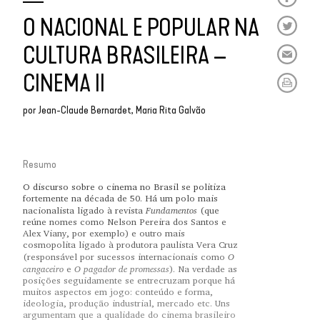
O NACIONAL E POPULAR NA
CULTURA BRASILEIRA –
CINEMA II
por
Jean-Claude Bernardet
Maria Rita Galvão
Resumo
O discurso sobre o cinema no Brasil se politiza
fortemente na década de 50. Há um polo mais
Fundamentos
nacionalista ligado à revista
(que
reúne nomes como Nelson Pereira dos Santos e
Alex Viany, por exemplo) e outro mais
cosmopolita ligado à produtora paulista Vera Cruz
O
(responsável por sucessos internacionais como
cangaceiro
O pagador de promessas
e
). Na verdade as
posições seguidamente se entrecruzam porque há
muitos aspectos em jogo: conteúdo e forma,
ideologia, produção industrial, mercado etc. Uns
argumentam que a qualidade do cinema brasileiro