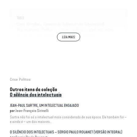
TAGS
Caso Dreyfus
Causas do Silêncio do Intelectual
Engajamento Político
espaço público
globalização
ideólogo
intelectual
mídia
neoliberalismo
Política (Polis)
Crise
Política
Outros itens da coleção
O silêncio dos intelectuais
JEAN-PAUL SARTRE, UM INTELECTUAL ENGAJADO
por
Jean-François Sirinelli
Sartre não foi só o intelectual mais considerado de sua época. Ele também foi –
e ainda é – um dos maiores...
O SILÊNCIO DOS INTELECTUAIS – SÉRGIO PAULO ROUANET (VERSÃO INTEGRAL)