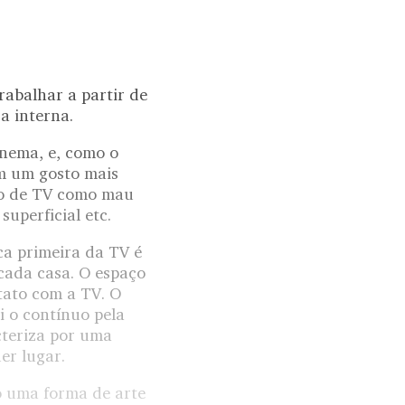
rabalhar a partir de
a interna.
inema, e, como o
om um gosto mais
ão de TV como mau
uperficial etc.
ca primeira da TV é
 cada casa. O espaço
tato com a TV. O
i o contínuo pela
cteriza por uma
er lugar.
o uma forma de arte