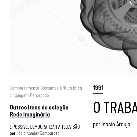
1991
Comportamento
Costumes
Crítica
Ética
Linguagem
Percepção
O TRABA
Outros itens da coleção
Rede Imaginária
por
Inácio Araújo
É POSSÍVEL DEMOCRATIZAR A TELEVISÃO
por
Fábio Konder Comparato