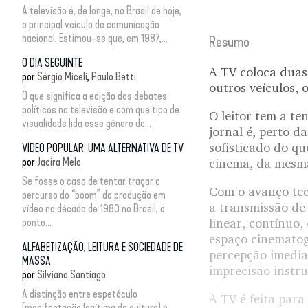
A televisão é, de longe, no Brasil de hoje,
o principal veículo de comunicação
nacional. Estimou-se que, em 1987,...
Resumo
O DIA SEGUINTE
A TV coloca duas 
por
Sérgio Miceli
Paulo Betti
outros veículos,
O que significa a edição dos debates
políticos na televisão e com que tipo de
O leitor tem a t
visualidade lida esse gênero de...
jornal é, perto d
sofisticado do q
VÍDEO POPULAR: UMA ALTERNATIVA DE TV
por
Jacira Melo
cinema, da mesma
Se fosse o caso de tentar traçar o
Com o avanço tec
percurso do “boom” da produção em
a transmissão de 
vídeo na década de 1980 no Brasil, o
ponto...
linear, contínuo
espaço cinematogr
ALFABETIZAÇÃO, LEITURA E SOCIEDADE DE
percepção imedia
MASSA
imprecisão instr
por
Silviano Santiago
A distinção entre espetáculo
A TV é feita par
(manifestação legítima da cultura) e