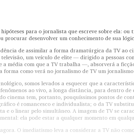
hipóteses para o jornalista que escreve sobre ela: ou t
 ou procurar desenvolver um conhecimento de sua lógic
endência de assimilar a forma dramatúrgica da TV ao c
a televisão, um veículo de elite — dirigido a pessoas c
ue a média com que a TV trabalha —, absorverá a ficç
 forma como verá no jornalismo de TV um jornalismo s
nológico, somos levados a esquecer que a característi
fenômenos ao vivo, a longa distância, para dentro de
, do cinema tem, portanto, pouquíssimos pontos de con
áfico é romancesco e individualista; o da TV substitu
ta e o linear pelo simultâneo. A imagem de TV se cara
umental: ela pode estar a qualquer momento em qualqu
a agora. O imediatismo leva a considerar a TV não com