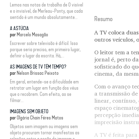
Lemos nas notas de trabalho de O visível
e o invisível, de Merleau-Ponty, que cada
sentido é um mundo absolutamente...
Resumo
A ASTÚCIA
A TV coloca duas 
por
Marcelo Masagão
outros veículos,
Escrever sobre televisão é difícil. Isso
porque seria preciso, em primeiro lugar,
O leitor tem a t
definir o lugar da escrita. Há,...
jornal é, perto d
sofisticado do q
AS IMAGENS DE TV TÊM TEMPO?
por
Nelson Brissac Peixoto
cinema, da mesma
Em geral, entende-se a dificuldade em
Com o avanço tec
retratar um lugar em função dos véus
a transmissão de 
que o recobrem. Com efeito, ao se
filmar...
linear, contínuo
espaço cinematogr
IMAGENS SEM OBJETO
percepção imedia
por
Olgária Chain Féres Matos
imprecisão instr
Objetos sem imagem ou imagens sem
objeto procuram tornar manifestas as
A TV é feita par
relações entre a noção de imagem e