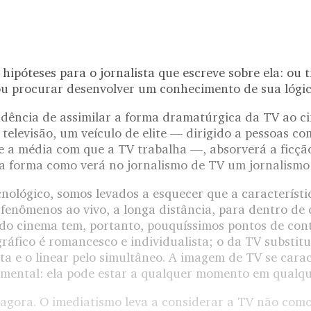
hipóteses para o jornalista que escreve sobre ela: ou t
 ou procurar desenvolver um conhecimento de sua lógic
endência de assimilar a forma dramatúrgica da TV ao c
a televisão, um veículo de elite — dirigido a pessoas c
ue a média com que a TV trabalha —, absorverá a ficç
 forma como verá no jornalismo de TV um jornalismo s
nológico, somos levados a esquecer que a característi
fenômenos ao vivo, a longa distância, para dentro de
, do cinema tem, portanto, pouquíssimos pontos de con
áfico é romancesco e individualista; o da TV substitu
ta e o linear pelo simultâneo. A imagem de TV se cara
umental: ela pode estar a qualquer momento em qualqu
a agora. O imediatismo leva a considerar a TV não com