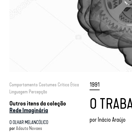
1991
Comportamento
Costumes
Crítica
Ética
Linguagem
Percepção
O TRABA
Outros itens da coleção
Rede Imaginária
por
Inácio Araújo
O OLHAR MELANCÓLICO
por
Adauto Novaes