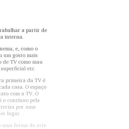
rabalhar a partir de
a interna.
inema, e, como o
om um gosto mais
ão de TV como mau
uperficial etc.
ca primeira da TV é
 cada casa. O espaço
tato com a TV. O
i o contínuo pela
cteriza por uma
er lugar.
o uma forma de arte