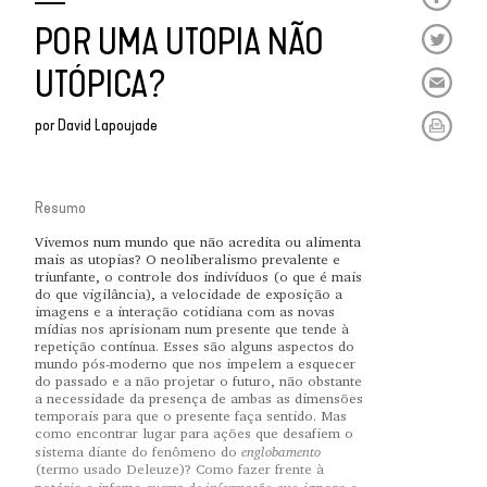
POR UMA UTOPIA NÃO
UTÓPICA?
por
David Lapoujade
Resumo
Vivemos num mundo que não acredita ou alimenta
mais as utopias? O neoliberalismo prevalente e
triunfante, o controle dos indivíduos (o que é mais
do que vigilância), a velocidade de exposição a
imagens e a interação cotidiana com as novas
mídias nos aprisionam num presente que tende à
repetição contínua. Esses são alguns aspectos do
mundo pós-moderno que nos impelem a esquecer
do passado e a não projetar o futuro, não obstante
a necessidade da presença de ambas as dimensões
temporais para que o presente faça sentido. Mas
como encontrar lugar para ações que desafiem o
englobamento
sistema diante do fenômeno do
(termo usado Deleuze)? Como fazer frente à
guerra de informação