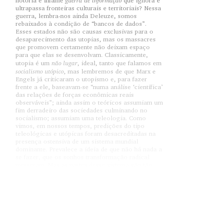
notória e infame
que ignora e
ultrapassa fronteiras culturais e territoriais? Nessa
guerra, lembra-nos ainda Deleuze, somos
rebaixados à condição de “bancos de dados”.
Esses estados não são causas exclusivas para o
desaparecimento das utopias, mas os massacres
que promovem certamente não deixam espaço
para que elas se desenvolvam. Classicamente,
não lugar
utopia é um
, ideal, tanto que falamos em
socialismo utópico
, mas lembremos de que Marx e
Engels já criticaram o utopismo e, para fazer
frente a ele, baseavam-se “numa análise ‘científica’
das relações de forças econômicas reais
observáveis”; ainda assim o teóricos assumiam um
fim derradeiro das sociedades culminando no
socialismo; assumiam uma teleologia. Como
vimos, em nossos tempos, predições do tipo
teleológicas e utópicas foram desacreditadas na
presença ostensiva de um sistema mundial
dominante. Prevalece a ideia de que não há nada a
se fazer, que os sonhos transformação radical
morreram. Mas as partes desse sistema são tão
interdependentes e globais que sua grandeza é
também sua fragilidade, de onde a necessidade de
controle constante para que o sistema se
mantenha coeso (controle dos indivíduos, dos
mercados, dos conflitos internacionais etc.). Como
englobamento
dissemos, nesse
estamos presos no