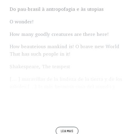
Do pau-brasil à antropofagia e às utopias
O wonder!
How many goodly creatures are there here!
How beauteious mankind is! O brave new World
That has such people in it!
Shakespeare, The tempest
[… ] maravillas de la lindeza de la tierra y de los
arboles […] la más hermosa cosa del mundo y
salem pôr ella muchas riberas de aguas que
descendian d’estas mantañas […] y certifico a
Vuestras Altezas que debaxo del sol no me parece
que las pueda aver mejores en fertilidad, en
temperancia de frio y calor, en abundancia de
aguas buenas y sanas […] era todo la gente más