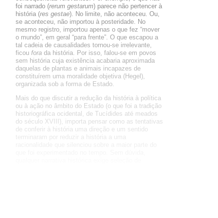
foi narrado (
rerum gestarum
) parece não pertencer à
história (
res gestae
). No limite, não aconteceu. Ou,
se aconteceu, não importou à posteridade. No
mesmo registro, importou apenas o que fez “mover
o mundo”, em geral “para frente”. O que escapou a
tal cadeia de causalidades tornou-se irrelevante,
ficou
fora
da história. Por isso, falou-se em povos
sem história cuja existência acabaria aproximada
daquelas de plantas e animais incapazes de
constituírem uma moralidade objetiva (Hegel),
organizada sob a forma de Estado.
Mais do que discutir a redução da história à política
ou à ação no âmbito do Estado (o que foi a tradição
historiográfica ocidental, de Tucídides até meados
do século XVIII), importa pensar como as tentativas
de conferir à história uma direção e um sentido
terminaram por reduzir a história a uma
racionalidade que silenciou sobre a maior parte do
que foi experimentado no tempo. Sem dúvida,
qualquer narrativa histórica exige seleção de
documentos e eventos, momentos e ações, o que
parece inevitável, se não quisermos confundir a
história com o mapa de Borges. Mas ao se enunciar
que se narra
a
História, com frequência
a História
Universal
, exclui, pelo silêncio, boa parte do
acontecido em nome de uma razão filosófica ou
científica e da necessidade de um sentido. Há