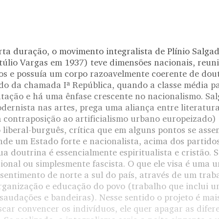
rta duração, o movimento integralista de Plínio Salga
etúlio Vargas em 1937) teve dimensões nacionais, reu
s e possuía um corpo razoavelmente coerente de dout
o da chamada Iª República, quando a classe média pas
ntação e há uma ênfase crescente no nacionalismo. Sal
rnista nas artes, prega uma aliança entre literatura e
m contraposição ao artificialismo urbano europeizado) 
 liberal-burguês, crítica que em alguns pontos se ass
de um Estado forte e nacionalista, acima dos partidos 
a doutrina é essencialmente espiritualista e cristão. 
cional ou simplesmente fascista. O que ele visa é uma 
sentimento de norte a sul do país, através de um trab
organização e educação do povo (trabalho que inclui 
 saudações e bandeiras). Nesse sentido o projeto é mai
uscar convencer os indivíduos, ele quer apagar as difer