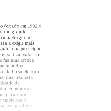
do (criado em 1932 e
niu um grande
rina. Surgiu no
sa a exigir mais
gado, que participou
 política, valoriza
e faz uma crítica
emelha à dos
e da farsa eleitoral,
Seu discurso está
unidade de
alho constante e
um aparato de
s ambicioso e
enças e produzir