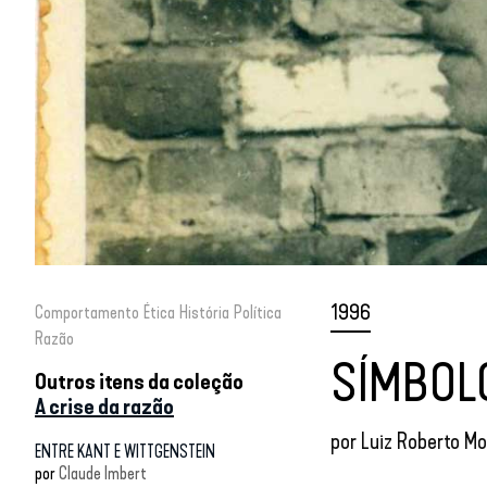
1996
Comportamento
Ética
História
Política
Razão
SÍMBOL
Outros itens da coleção
A crise da razão
por
Luiz Roberto M
ENTRE KANT E WITTGENSTEIN
por
Claude Imbert