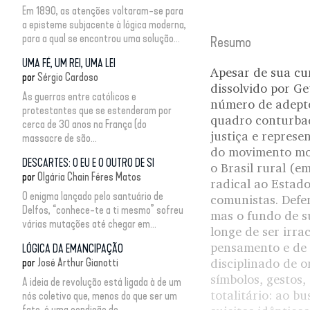
Em 1890, as atenções voltaram-se para
a episteme subjacente à lógica moderna,
para a qual se encontrou uma solução...
Resumo
UMA FÉ, UM REI, UMA LEI
Apesar de sua cu
por
Sérgio Cardoso
dissolvido por G
As guerras entre católicos e
número de adepto
protestantes que se estenderam por
quadro conturbad
cerca de 30 anos na França (do
justiça e represe
massacre de são...
do movimento mode
DESCARTES: O EU E O OUTRO DE SI
o Brasil rural (e
por
Olgária Chain Féres Matos
radical ao Estado
O enigma lançado pelo santuário de
comunistas. Defen
Delfos, “conhece-te a ti mesmo” sofreu
mas o fundo de su
várias mutações até chegar em...
longe de ser irra
pensamento e de 
LÓGICA DA EMANCIPAÇÃO
por
José Arthur Gianotti
disciplinado de 
símbolos, gestos,
A ideia de revolução está ligada à de um
totalitário: ao b
nós coletivo que, menos do que ser um
fato, é uma condição de...