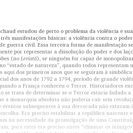
ichaud estudou de perto o problema da violência e sua
 três manifestações básicas: a violência contra o poder
de guerra civil. Essa terceira forma de manifestação s
ente por representar a dissolução do poder e dos laço
Leviatã
bbes (no
), se ninguém for capaz de monopolizar
no “estado de natureza”, quando todos representam
s aqui dos primeiros anos que se seguiram à simbólica
ial dos anos de 1792 a 1794, período de grande violên
, quando a França conheceu o Terror. Historiadores en
 se trata de determinar se o Terror estaria fadado a 
e a monarquia absoluta não poderia cair sem revoluçã
e eventos subsequentes à sua derrocada não estavam i
escolha. Era preciso estabilizar a república nascente e,
tiam na necessidade da promulgação de uma Constituiç
ram; para estes era preciso antes “eliminar os inimig