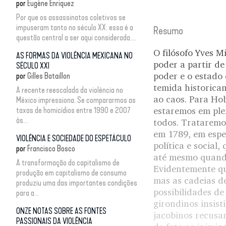
por
Eugène Enriquez
Por que os assassinatos coletivos se
impuseram tanto no século XX: essa é a
Resumo
questão central a ser aqui considerada....
O filósofo Yves M
AS FORMAS DA VIOLÊNCIA MEXICANA NO
poder a partir de
SÉCULO XXI
poder e o estado 
por
Gilles Bataillon
temida historicam
A recente reescalada da violência no
ao caos. Para Ho
México impressiona. Se compararmos as
taxas de homicídios entre 1990 e 2007
estaremos em ple
às...
todos. Trataremo
em 1789, em espec
VIOLÊNCIA E SOCIEDADE DO ESPETÁCULO
política e social
por
Francisco Bosco
até mesmo quando
A transformação do capitalismo de
Evidentemente qu
produção em capitalismo de consumo
mas as cadeias d
produziu uma das importantes condições
possibilidades de 
para a...
girondinos insis
ONZE NOTAS SOBRE AS FONTES
jacobinos recusa
PASSIONAIS DA VIOLÊNCIA