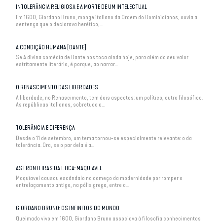
INTOLERÂNCIA RELIGIOSA E A MORTE DE UM INTELECTUAL
Em 1600, Giordano Bruno, monge italiano da Ordem do Dominicianos, ouvia a
sentença que o declarava herético,...
A CONDIÇÃO HUMANA [DANTE]
Se A divina comédia de Dante nos toca ainda hoje, para além do seu valor
estritamente literário, é porque, ao narrar...
O RENASCIMENTO DAS LIBERDADES
A liberdade, no Renascimento, tem dois aspectos: um político, outro filosófico.
As repúblicas italianas, sobretudo a...
TOLERÂNCIA E DIFERENÇA
Desde o 11 de setembro, um tema tornou-se especialmente relevante: o da
tolerância. Ora, se o par dela é a...
AS FRONTEIRAS DA ÉTICA: MAQUIAVEL
Maquiavel causou escândalo no começo da modernidade por romper o
entrelaçamento antigo, na pólis grega, entre a...
GIORDANO BRUNO: OS INFINITOS DO MUNDO
Queimado vivo em 1600, Giordano Bruno associava à filosofia conhecimentos