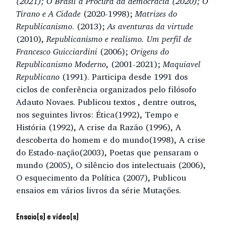
(2021);
O Brasil à Procura da democracia (2020); O
Tirano e A Cidade
(2020-1998);
Matrizes do
Republicanismo
. (2013);
As aventuras da virtude
(2010),
Republicanismo e realismo. Um perfil de
Francesco Guicciardini
(2006);
Origens do
Republicanismo Moderno
, (2001-2021);
Maquiavel
Republicano
(1991). Participa desde 1991 dos
ciclos de conferência organizados pelo filósofo
Adauto Novaes. Publicou textos , dentre outros,
nos seguintes livros: Ética(1992), Tempo e
História (1992), A crise da Razão (1996), A
descoberta do homem e do mundo(1998), A crise
do Estado-nação(2003), Poetas que pensaram o
mundo (2005), O silêncio dos intelectuais (2006),
O esquecimento da Política (2007), Publicou
ensaios em vários livros da série Mutações.
Ensaio(s) e vídeo(s)