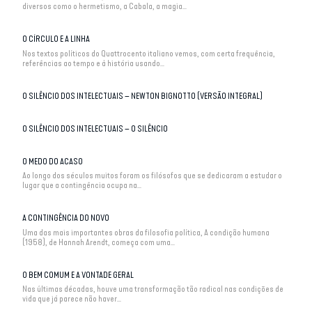
diversos como o hermetismo, a Cabala, a magia...
O CÍRCULO E A LINHA
Nos textos políticos do Quattrocento italiano vemos, com certa frequência,
referências ao tempo e à história usando...
O SILÊNCIO DOS INTELECTUAIS – NEWTON BIGNOTTO (VERSÃO INTEGRAL)
O SILÊNCIO DOS INTELECTUAIS – O SILÊNCIO
O MEDO DO ACASO
Ao longo dos séculos muitos foram os filósofos que se dedicaram a estudar o
lugar que a contingência ocupa na...
A CONTINGÊNCIA DO NOVO
Uma das mais importantes obras da filosofia política, A condição humana
(1958), de Hannah Arendt, começa com uma...
O BEM COMUM E A VONTADE GERAL
Nas últimas décadas, houve uma transformação tão radical nas condições de
vida que já parece não haver...