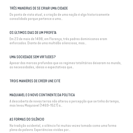
TRÊS MANEIRAS DE SE CRIAR UMA CIDADE
Do ponto de vista atual, a criação de uma nação é algo historicamente
consolidado porque pertence a uma...
OS ÚLTIMOS DIAS DE UM PROFETA
Em 23 de maio de 1498, em Florença, três padres dominicanos eram
enforcados. Diante de uma multidão silenciosa, mas...
UMA SOCIEDADE SEM VIRTUDES?
Apesar das marcas profundas que os regimes totalitários deixaram no mundo,
as necessidades, ideias e expectativas que...
TROIS MANIÈRES DE CRÉER UNE CITÉ
MAQUIAVEL E O NOVO CONTINENTE DA POLÍTICA
A descoberta de novas terras não alterou a percepção que se tinha do tempo,
mas levou Maquiavel (1469-1527) a...
AS FORMAS DO SILÊNCIO
Na tradição ocidental, o silêncio foi muitas vezes tomado como uma forma
plena da palavra. Experiências vividas por...