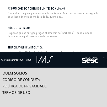
AS MUTAÇÕES DO PODER E OS LIMITES DO HUMANO
Foucault dizia que o poder no mundo contemporâneo deixou de operar segundo
os velhos cânones da modernidade, quando se...
NÓS, OS BÁRBAROS
Os povos que os antigos gregos chamavam de “bárbaros” – denominação
documentada pelo menos desde Homero –...
TERROR, VIOLÊNCIA E POLÍTICA
O filósofo Yves Michaud estudou de perto o problema da violência e suas
relações com o poder a partir de três...
© Artepensamento 1996 — 2026
QUEM SOMOS
CÓDIGO DE CONDUTA
POLÍTICA DE PRIVACIDADE
TERMOS DE USO