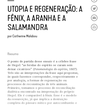
UTOPIA E REGENERAÇÃO: A
FÊNIX, A ARANHA E A
SALAMANDRA
por
Catherine Malabou
Resumo
O ponto de partida desse ensaio é a célebre frase
de Hegel: “as feridas do espírito se curam sem
Fenomenologia do espírito
deixar cicatrizes” (
, 1807).
Três são as interpretações da frase aqui propostas,
às quais fazemos corresponder, respectivamente e
por analogia, a formas de regeneração ou
processos de reconstrução de três animais.
Primeiro, tomamos o processo de reconciliação
dialética encontrado na intepretação do próprio
Hegel. Ele é comparável à fênix. Esse é o modelo
da ressureição, já que implica a destruição
completa do pássaro mítico por autocombustão e