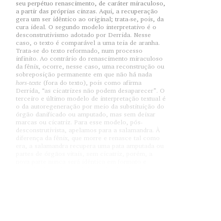
seu perpétuo renascimento, de caráter miraculoso,
a partir das próprias cinzas. Aqui, a recuperação
gera um ser idêntico ao original; trata-se, pois, da
cura ideal. O segundo modelo interpretativo é o
desconstrutivismo adotado por Derrida. Nesse
caso, o texto é comparável a uma teia de aranha.
Trata-se do texto reformado, num processo
infinito. Ao contrário do renascimento miraculoso
da fênix, ocorre, nesse caso, uma reconstrução ou
sobreposição permanente em que não há nada
hors-texte
(fora do texto), pois como afirma
Derrida, “as cicatrizes não podem desaparecer”. O
terceiro e último modelo de interpretação textual é
o da autoregeneração por meio da substituição do
órgão danificado ou amputado, mas sem deixar
marcas ou cicatriz. Para esse modelo, pós-
desconstrutivista, apelamos para a salamandra. À
diferença da fênix, que morre e renasce tal como
era, a salamandra recupera uma pata amputada ou
partes de órgãos vitais, sem cicatriz, porém, a
nova parte nunca será idêntica em formato e
tamanho à que foi perdida ou danificada. Para
tanto, as células do animal passam por uma
transdiferenciação e mobilizam-se para adequar-se
às características requeridas para recuperar o
dano da parte do corpo em questão. Não é mais
um renascimento completo, tampouco é uma
costura sobreposta, como é o caso da teia da