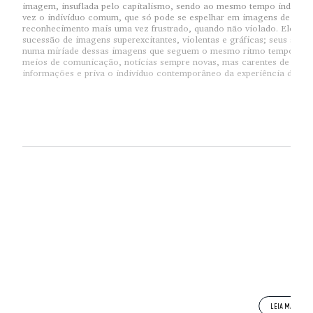
imagem, insuflada pelo capitalismo, sendo ao mesmo tempo individua
vez o indivíduo comum, que só pode se espelhar em imagens de celebr
reconhecimento mais uma vez frustrado, quando não violado. Ele é 
sucessão de imagens superexcitantes, violentas e gráficas; seus sen
numa miríade dessas imagens que seguem o mesmo ritmo temporal da
meios de comunicação, notícias sempre novas, mas carentes de novid
informações e priva o indivíduo contemporâneo da experiência do óci
Sobre a carne que falta a vocês na cozinha / não se d
Bertolt Brecht
RECONHECIMENTO E VIO
A relação entre reconhecimento e violência está bem f