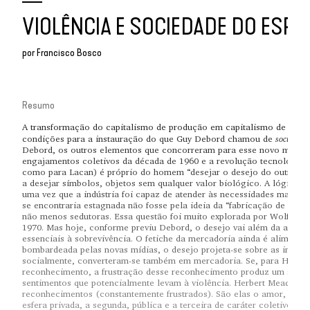
VIOLÊNCIA E SOCIEDADE DO ESPE
por
Francisco Bosco
Resumo
A transformação do capitalismo de produção em capitalismo de con
sociedade
condições para a instauração do que Guy Debord chamou de
Debord, os outros elementos que concorreram para esse novo model
engajamentos coletivos da década de 1960 e a revolução tecnológica.
como para Lacan) é próprio do homem “desejar o desejo do outro”. D
a desejar símbolos, objetos sem qualquer valor biológico. A lógica c
uma vez que a indústria foi capaz de atender às necessidades materia
se encontraria estagnada não fosse pela ideia da “fabricação de nova
não menos sedutoras. Essa questão foi muito explorada por Wolfgang
1970. Mas hoje, conforme previu Debord, o desejo vai além da aquis
essenciais à sobrevivência. O fetiche da mercadoria ainda é alimen
bombardeada pelas novas mídias, o desejo projeta-se sobre as image
socialmente, converteram-se também em mercadoria. Se, para Hegel, 
reconhecimento, a frustração desse reconhecimento produz um sofrim
sentimentos que potencialmente levam à violência. Herbert Mead apont
reconhecimentos (constantemente frustrados). São elas o amor, o dire
esfera privada, a segunda, pública e a terceira de caráter coletivo. De