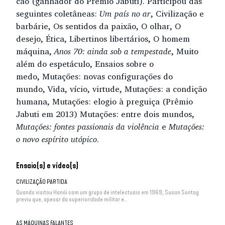
cão (ganhador do Prêmio Jabuti). Participou das
seguintes coletâneas:
Um país no ar
, Civilização e
barbárie, Os sentidos da paixão, O olhar, O
desejo, Ética, Libertinos libertários, O homem
máquina,
Anos 70: ainda sob a tempestade
, Muito
além do espetáculo, Ensaios sobre o
medo, Mutações: novas configurações do
mundo, Vida, vício, virtude, Mutações: a condição
humana, Mutações: elogio à preguiça (Prêmio
Jabuti em 2013) Mutações: entre dois mundos,
Mutações: fontes passionais da violência
e
Mutações:
o novo espírito utópico
.
Ensaio(s) e vídeo(s)
CIVILIZAÇÃO PARTIDA
Quando visitou Hanói com um grupo de intelectuais em 1969, Susan Sontag
previu que, apesar da superioridade militar e...
AS MÁQUINAS FALANTES