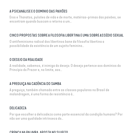
A PSICANÁLISE E O DOMÍNIO DAS PAIXÕES
Eros e Thanatos, pulsões de vida e de morte, matérias-primas das paixões, se
encontram quando buscam o retorno a um...
CINCO PROPOSTAS SOBRE A FILOSOFIA LIBERTINA E UMA SOBRE ASSÉDIO SEXUAL
O antifeminismo radical dos libertinos bane da filosofia libertina a
possibilidade da existência de um sujeito feminino...
O DESEJO DA REALIDADE
A realidade, sabemos, é inimiga do desejo. O desejo pertence aos domínios do
Princípio do Prazer e, no limite, aos...
A PREGUIÇA NA CADÊNCIA DO SAMBA
A preguiça, também chamada entre as classes populares no Brasil de
malandragem, é uma forma de resistência à...
DELICADEZA
Por que escolher a delicadeza como parte essencial da condição humana? Por
não ser uma qualidade intrínseca do...
CRENÇA NA PALAVRA, APOSTA NO SUJEITO