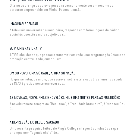
O tema da crença da palavra passa necessariamente por um resumo do
percurso empreendido por Michel Foucault em A...
IMAGINAR E PENSAR
A televisão universaliza o imaginário, responde com formulações do código
social às questões mais subjetivas e...
EU VI UM BRASIL NA TV
A TV Globo, desde que passou a transmitir em rede uma programação única e de
produção centralizada, cumpriu um...
UM SÓ POVO, UMA SÓ CABEÇA, UMA SÓ NAÇÃO
Há que se notar, de início, que escrever sobre a televisão brasileira na década
de 1970 é praticamente escrever sua...
AS NOVELAS, NOVELINHAS E NOVELÕES: MIL E UMA NOITES PARA AS MULTIDÕES
A novela remete sempre ao “Realismo”, à “realidade brasileira”, à “vida real” ou
a...
A DEPRESSÃO E O DESEJO SACIADO
Uma recente pesquisa feita pelo King’s College chegou à conclusão de que
crianças com “agenda cheia” de...