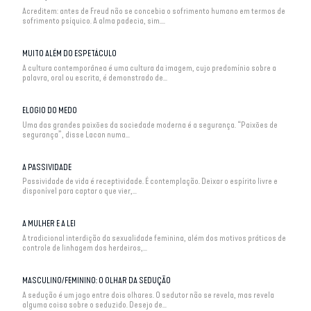
Acreditem: antes de Freud não se concebia o sofrimento humano em termos de
sofrimento psíquico. A alma padecia, sim....
MUITO ALÉM DO ESPETÁCULO
A cultura contemporânea é uma cultura da imagem, cujo predomínio sobre a
palavra, oral ou escrita, é demonstrado de...
ELOGIO DO MEDO
Uma das grandes paixões da sociedade moderna é a segurança. “Paixões de
segurança”, disse Lacan numa...
A PASSIVIDADE
Passividade de vida é receptividade. É contemplação. Deixar o espírito livre e
disponível para captar o que vier,...
A MULHER E A LEI
A tradicional interdição da sexualidade feminina, além dos motivos práticos de
controle de linhagem dos herdeiros,...
MASCULINO/FEMININO: O OLHAR DA SEDUÇÃO
A sedução é um jogo entre dois olhares. O sedutor não se revela, mas revela
alguma coisa sobre o seduzido. Desejo de...