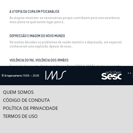
A UTOPIA DA CURA EM PSICANÁLISE
As utopias mostram-se necessárias porque contribuem para uma existência
mais plena na qual existe lugar para a...
DEPRESSÃO E IMAGEM DO NOVO MUNDO
Há muitas décadas os problemas de saúde mental e a depressão, em especial,
conheceram uma explosão. Apesar de esse...
VIOLÊNCIA DO PAI, VIOLÊNCIA DOS IRMÃOS
O período da recente ditadura militar no Brasil (1964-1985) não foi encerrado
com estrondo, mas como um suspiro de...
© Artepensamento 1996 — 2026
QUEM SOMOS
CÓDIGO DE CONDUTA
POLÍTICA DE PRIVACIDADE
TERMOS DE USO