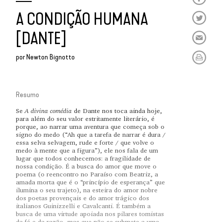
A CONDIÇÃO HUMANA
[DANTE]
por
Newton Bignotto
Resumo
A divina comédia
Se
de Dante nos toca ainda hoje,
para além do seu valor estritamente literário, é
porque, ao narrar uma aventura que começa sob o
signo do medo (“Ah que a tarefa de narrar é dura /
essa selva selvagem, rude e forte / que volve o
medo à mente que a figura”), ele nos fala de um
lugar que todos conhecemos: a fragilidade de
nossa condição. É a busca do amor que move o
poema (o reencontro no Paraíso com Beatriz, a
amada morta que é o “princípio de esperança” que
ilumina o seu trajeto), na esteira do amor nobre
dos poetas provençais e do amor trágico dos
italianos Guinizzelli e Cavalcanti. É também a
busca de uma virtude apoiada nos pilares tomistas
da fé e da razão, mas que não se submete a uma