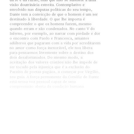
visão doutrinária estreita. Contemplativo e
envolvido nas disputas políticas do seu tempo,
Dante tem a convicção de que o homem é um ser
destinado à liberdade. O que lhe importa é
compreender o que os homens fazem, mesmo
quando erram e são condenados. No canto V do
Inferno, por exemplo, ao narrar com piedade e dor
o encontro com Paolo e Francesca, amantes
adúlteros que pagaram com a vida por acreditarem
no amor como força inexorável, ele nos libera
para pensarmos livremente sobre o destino dos
dois desafortunados. Do mesmo modo, a
aceitação dos valores cristãos não lhe impede de
ser tocado pela injustiça que é a exclusão do
Paraíso de poetas pagãos, a começar por Virgílio,
Comédia
seu guia. A força permanente da
de Dante
está nessa voz pessoal capaz de uma
compreensão aberta da condição humana.