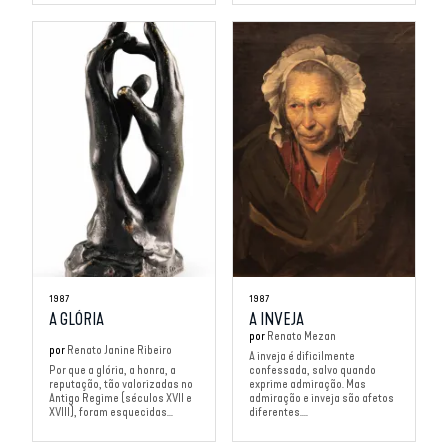
1987
1987
A GLÓRIA
A INVEJA
por
Renato Mezan
por
Renato Janine Ribeiro
A inveja é dificilmente
Por que a glória, a honra, a
confessada, salvo quando
reputação, tão valorizadas no
exprime admiração. Mas
Antigo Regime (séculos XVII e
admiração e inveja são afetos
XVIII), foram esquecidas...
diferentes....