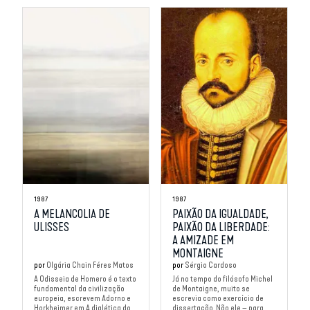
1987
1987
A MELANCOLIA DE
PAIXÃO DA IGUALDADE,
ULISSES
PAIXÃO DA LIBERDADE:
A AMIZADE EM
MONTAIGNE
por
Olgária Chain Féres Matos
por
Sérgio Cardoso
A Odisseia de Homero é o texto
Já no tempo do filósofo Michel
fundamental da civilização
de Montaigne, muito se
europeia, escrevem Adorno e
escrevia como exercício de
Horkheimer em A dialética do...
dissertação. Não ele – para...