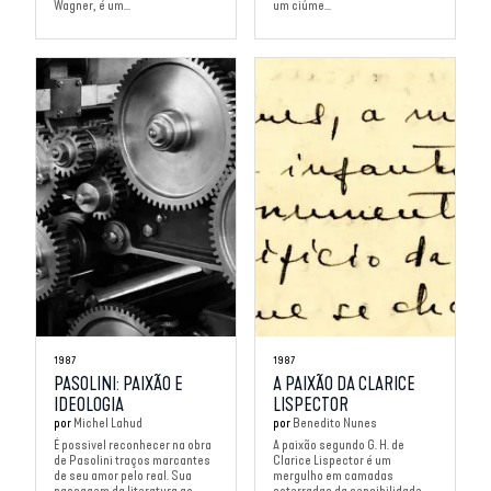
Wagner, é um...
um ciúme...
1987
1987
PASOLINI: PAIXÃO E
A PAIXÃO DA CLARICE
IDEOLOGIA
LISPECTOR
por
Michel Lahud
por
Benedito Nunes
É possivel reconhecer na obra
A paixão segundo G. H. de
de Pasolini traços marcantes
Clarice Lispector é um
de seu amor pelo real. Sua
mergulho em camadas
passagem da literatura ao
soterradas da sensibilidade