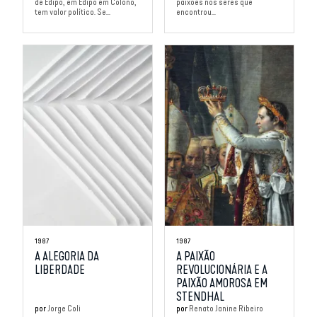
de Édipo, em Édipo em Colono,
paixões nos seres que
tem valor político. Se...
encontrou...
1987
1987
A ALEGORIA DA
A PAIXÃO
LIBERDADE
REVOLUCIONÁRIA E A
PAIXÃO AMOROSA EM
STENDHAL
por
Jorge Coli
por
Renato Janine Ribeiro