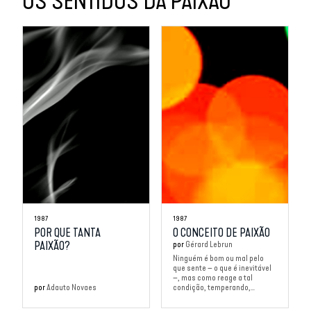
OS SENTIDOS DA PAIXÃO
1987
1987
POR QUE TANTA
O CONCEITO DE PAIXÃO
PAIXÃO?
por
Gérard Lebrun
Ninguém é bom ou mal pelo
que sente – o que é inevitável
–, mas como reage a tal
por
Adauto Novaes
condição, temperando,...