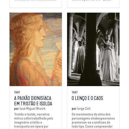
1987
1987
A PAIXÃO DIONISÍACA
O LENÇO E O CAOS
EM TRISTÃO E ISOLDA
por
José Miguel Wisnik
por
Jorge Coli
Tristão e Isolda, narrativa
Os movimentos da alma dos
mítica celta trabalhada pelo
personagens shakespearianos
imaginário cristão e
prestaram-se a análises de
transposta em ópera por
todo tipo. Como compreender