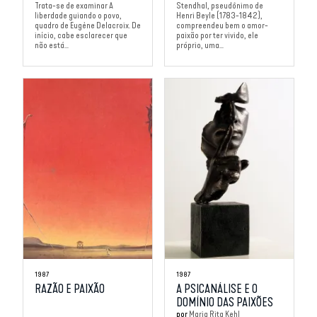
Trata-se de examinar A
Stendhal, pseudônimo de
liberdade guiando o povo,
Henri Beyle (1783-1842),
quadro de Eugène Delacroix. De
compreendeu bem o amor-
início, cabe esclarecer que
paixão por ter vivido, ele
não está...
próprio, uma...
1987
1987
RAZÃO E PAIXÃO
A PSICANÁLISE E O
DOMÍNIO DAS PAIXÕES
por
Maria Rita Kehl