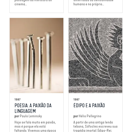
cinema...
humana e no próprio...
1987
1987
POESIA: A PAIXÃO DA
ÉDIPO E A PAIXÃO
LINGUAGEM
por
Paulo Leminsky
por
Hélio Pellegrino
Hoje se fala muito em paixão,
A partir de uma antiga lenda
mas é porque ela está
tebana, Sófocles escreveu sua
faltando. Vivemos uma época
tragédia imortal: Édipo-Rei.