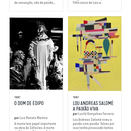
de sensação, não de paixão,...
Filho único de Laio e...
1987
1987
O DOM DE ÉDIPO
LOU ANDREAS SALOMÉ:
A PAIXÃO VIVA
por
Luzilá Gonçalves Ferreira
por
Luiz Renato Martins
Lou Andreas Salomé viveu a
A morte tem papel importante
paixão com paixão. Talvez por
na obra de Sófocles. A morte
isso tenha provocado tantas