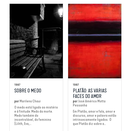
1987
1987
SOBRE O MEDO
PLATÃO: AS VÁRIAS
FACES DO AMOR
por
Marilena Chaui
por
José Américo Motta
Pessanha
O medo está ligado ao mistério
e à finitude. Medo da morte.
Em Platão, amor e fala, amor e
Medo também do
discurso, amor e palavra estão
incontrolável, do feminino
intrinsecamente ligados. O
(Lilith, Eva,...
que Platão diz sobre a...