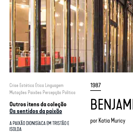
1987
Crise
Estética
Ética
Linguagem
Mutações
Paixões
Percepção
Política
BENJAMI
Outros itens da coleção
Os sentidos da paixão
por
Katia Muricy
A PAIXÃO DIONISÍACA EM TRISTÃO E
ISOLDA