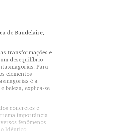
ca de Baudelaire,
as transformações e
 um desequilíbrio
ntasmagorias. Para
os elementos
asmagorias é a
e beleza, explica-se
dos concretos e
xtrema importância
iversos fenômenos
o Idêntico.