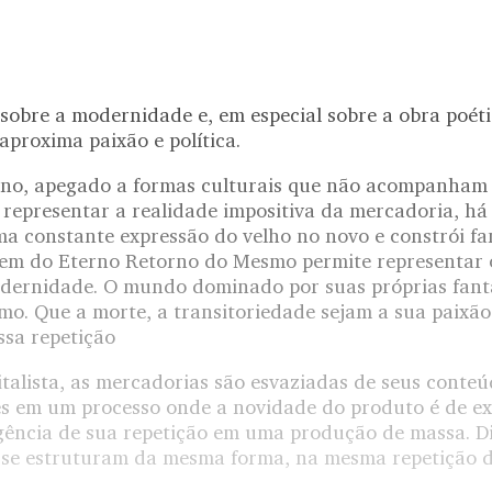
sobre a modernidade e, em especial sobre a obra poéti
proxima paixão e política.
o, apegado a formas culturais que não acompanham 
 representar a realidade impositiva da mercadoria, há
a constante expressão do velho no novo e constrói fa
em do Eterno Retorno do Mesmo permite representar 
odernidade. O mundo dominado por suas próprias fant
o. Que a morte, a transitoriedade sejam a sua paixão 
ssa repetição
talista, as mercadorias são esvaziadas de seus conteú
es em um processo onde a novidade do produto é de e
gência de sua repetição em uma produção de massa. D
se estruturam da mesma forma, na mesma repetição d