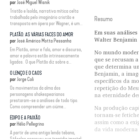
por
José Miguel Wisnik
Tristão e Isolda, narrativa mítica celta
trabalhada pelo imaginário cristão e
Resumo
transposta em ópera por Wagner, é um...
Em suas análises 
PLATÃO: AS VÁRIAS FACES DO AMOR
Walter Benjamin a
por
José Américo Motta Pessanha
Em Platão, amor e fala, amor e discurso,
No mundo modern
amor e palavra estão intrinsecamente
que se recusam a
ligados. O que Platão diz sobre a...
que determina um
O LENÇO E O CAOS
Benjamin, a imag
por
Jorge Coli
específicos da m
repetição do Mesm
Os movimentos da alma dos
personagens shakespearianos
na eternidade de
prestaram-se a análises de todo tipo.
Como compreender um ciúme...
Na produção capi
tornam-se fetich
ÉDIPO E A PAIXÃO
assim como a exi
por
Hélio Pellegrino
da vida moderna 
A partir de uma antiga lenda tebana,
Sófocles escreveu sua tragédia imortal: