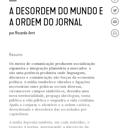
A DESORDEM DO MUNDO E
A ORDEM DO JORNAL
por
Ricardo Arnt
Resumo
Os meios de comunicação produzem socialização
expansiva e integração planetária a mercados e
são uma potência produtiva onde linguagem,
discursos e comunicação são forças da economia
política. A mídia estabelece vínculos e ligações
necessárias entre práticas sociais diversas,
circunscreve campos simbólicos, desenha uma
nova territorialidade, propaga ideologias, torna
pública a vida pública e enquadra a vida cotidiana.
Ajuda a conjurar o aleatório e a ordem caótica,
desordenada e desordeira das sociedades pré-
capitalistas.
A mídia deposita também, em cada indivíduo, o
respeito à norma, assegurando a introjeção da