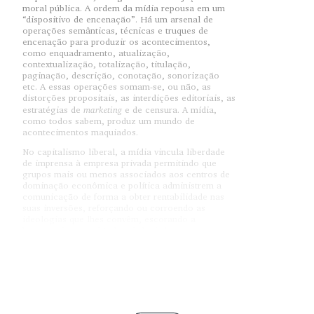
moral pública. A ordem da mídia repousa em um
“dispositivo de encenação”. Há um arsenal de
operações semânticas, técnicas e truques de
encenação para produzir os acontecimentos,
como enquadramento, atualização,
contextualização, totalização, titulação,
paginação, descrição, conotação, sonorização
etc. A essas operações somam-se, ou não, as
distorções propositais, as interdições editoriais, as
marketing
estratégias de
e de censura. A mídia,
como todos sabem, produz um mundo de
acontecimentos maquiados.
No capitalismo liberal, a mídia vincula liberdade
de imprensa à empresa privada permitindo que
grupos mais ou menos associados aos centros de
dominação econômica e política administrem a
comunicação de forma a obter rentabilidade nas
suas inversões, reforçando ou corroendo as
ideologias que lhes convêm, escorando a
hegemonia conquistada e induzindo os grupos
sociais a consumos proporcionais à demanda
inoculada no mercado. É um poder invasor e
insinuante que circula e funciona em cadeia.
O poder da mídia, atravessado por fora e por
dentro por contra-poderes, não está imune ao
contra-ataque. A “massa passiva” dispõe de